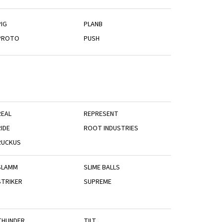
PIG
PLANB
PROTO
PUSH
REAL
REPRESENT
IDE
ROOT INDUSTRIES
RUCKUS
SLAMM
SLIME BALLS
STRIKER
SUPREME
THUNDER
TILT