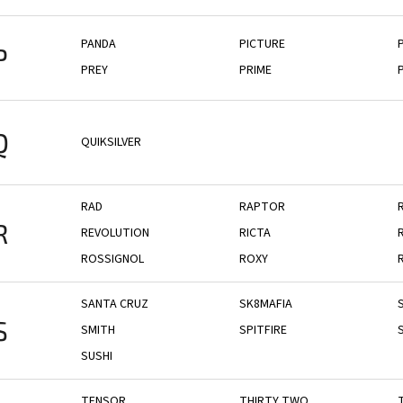
PANDA
PICTURE
P
PREY
PRIME
Q
QUIKSILVER
RAD
RAPTOR
R
REVOLUTION
RICTA
R
ROSSIGNOL
ROXY
SANTA CRUZ
SK8MAFIA
S
SMITH
SPITFIRE
SUSHI
TENSOR
THIRTY TWO