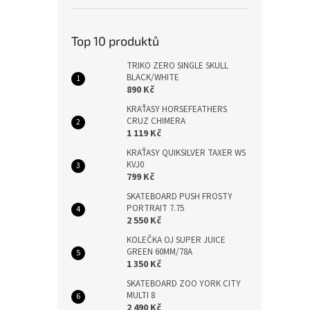
Top 10 produktů
TRIKO ZERO SINGLE SKULL
BLACK/WHITE
890 Kč
KRAŤASY HORSEFEATHERS
CRUZ CHIMERA
1 119 Kč
KRAŤASY QUIKSILVER TAXER WS
KVJ0
799 Kč
SKATEBOARD PUSH FROSTY
PORTRAIT 7.75
2 550 Kč
KOLEČKA OJ SUPER JUICE
GREEN 60MM/78A
1 350 Kč
SKATEBOARD ZOO YORK CITY
MULTI 8
2 490 Kč