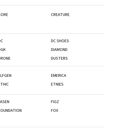
CORE
CREATURE
DC
DC SHOES
DGK
DIAMOND
DRONE
DUSTERS
ELFGEN
EMERICA
ETHIC
ETNIES
FASEN
FIGZ
FOUNDATION
FOX