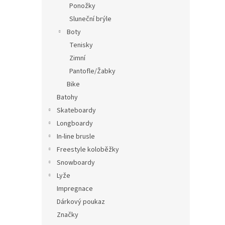
Ponožky
Sluneční brýle
Boty
Tenisky
Zimní
Pantofle/Žabky
Bike
Batohy
Skateboardy
Longboardy
In-line brusle
Freestyle koloběžky
Snowboardy
Lyže
Impregnace
Dárkový poukaz
Značky