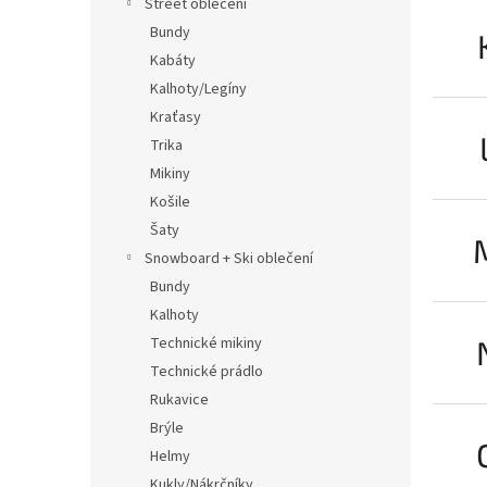
Street oblečení
Bundy
Kabáty
Kalhoty/Legíny
Kraťasy
Trika
Mikiny
Košile
Šaty
Snowboard + Ski oblečení
Bundy
Kalhoty
Technické mikiny
Technické prádlo
Rukavice
Brýle
Helmy
Kukly/Nákrčníky