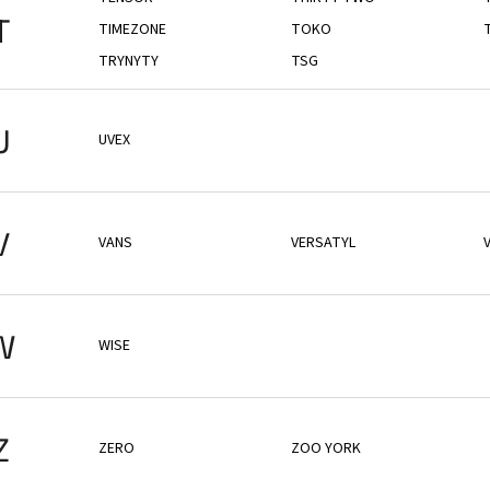
T
TIMEZONE
TOKO
TRYNYTY
TSG
U
UVEX
V
VANS
VERSATYL
V
W
WISE
Z
ZERO
ZOO YORK