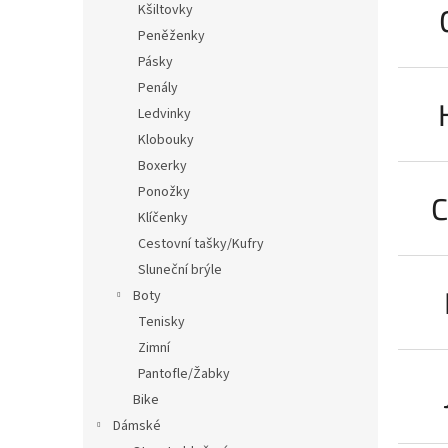
Kšiltovky
Peněženky
Pásky
Penály
Ledvinky
Klobouky
Boxerky
Ponožky
C
Klíčenky
Cestovní tašky/Kufry
Sluneční brýle
Boty
Tenisky
Zimní
Pantofle/Žabky
Bike
Dámské