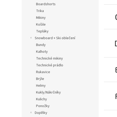
n
Boardshorts
e
Trika
l
Mikiny
Košile
Tepláky
Snowboard + Ski oblečení
Bundy
Kalhoty
Technické mikiny
Technické prádlo
Rukavice
Brýle
Helmy
Kukly/Nákrčníky
Kulichy
Ponožky
Doplňky