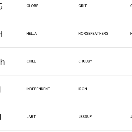
G
GLOBE
GRIT
H
HELLA
HORSEFEATHERS
h
CHILLI
CHUBBY
I
INDEPENDENT
IRON
J
JART
JESSUP