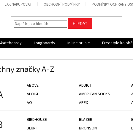
JAK NAKUPOVAT
OBCHODNÍ PODMÍNKY
PODMÍNKY OCHRANY OS
HLEDAT
Skateboardy
Longboardy
In-line brusle
Freestyle kolob
chny značky A-Z
ABOVE
ADDICT
A
ALOIKI
AMERICAN SOCKS
AO
APEX
BIRDHOUSE
BLAZER
B
BLUNT
BRONSON