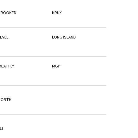
KROOKED
KRUX
LEVEL
LONG ISLAND
MEATFLY
MGP
NORTH
OJ