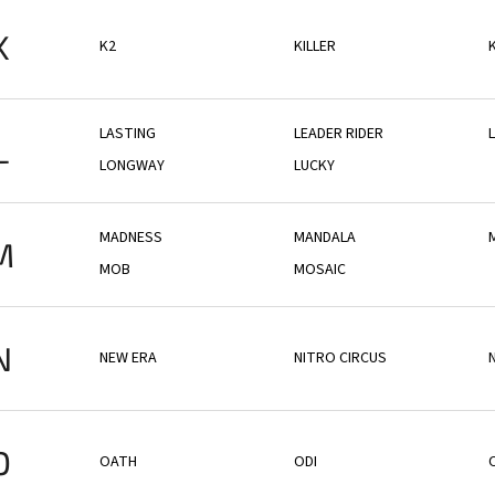
K
K2
KILLER
LASTING
LEADER RIDER
L
LONGWAY
LUCKY
MADNESS
MANDALA
M
MOB
MOSAIC
N
NEW ERA
NITRO CIRCUS
O
OATH
ODI