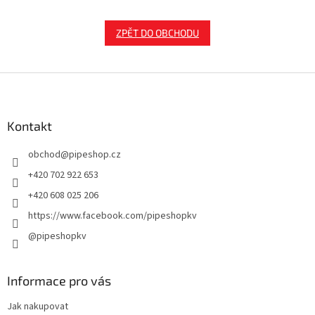
ZPĚT DO OBCHODU
Z
á
p
a
Kontakt
t
obchod
@
pipeshop.cz
í
+420 702 922 653
+420 608 025 206
https://www.facebook.com/pipeshopkv
@pipeshopkv
Informace pro vás
Jak nakupovat