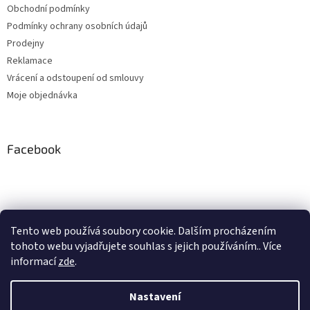
Obchodní podmínky
Podmínky ochrany osobních údajů
Prodejny
Reklamace
Vrácení a odstoupení od smlouvy
Moje objednávka
Facebook
Instagram
Tento web používá soubory cookie. Dalším procházením
tohoto webu vyjadřujete souhlas s jejich používáním.. Více
Sledovat na Instagramu
informací
zde
.
Nastavení
Vytvořil Shoptet