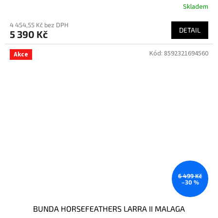
Skladem
4 454,55 Kč bez DPH
DETAIL
5 390 Kč
Kód:
8592321694560
Akce
6 499 Kč
–30 %
BUNDA HORSEFEATHERS LARRA II MALAGA