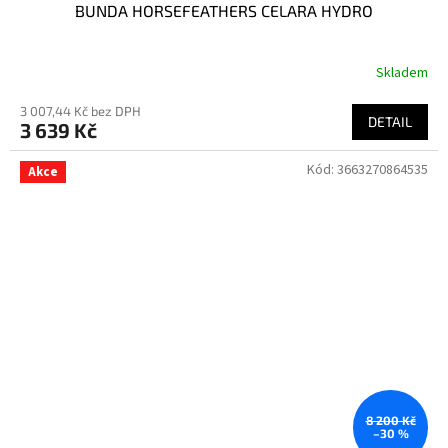
BUNDA HORSEFEATHERS CELARA HYDRO
Skladem
3 007,44 Kč bez DPH
DETAIL
3 639 Kč
Kód:
3663270864535
Akce
8 200 Kč
–30 %