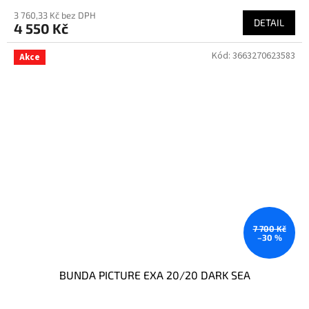
3 760,33 Kč bez DPH
DETAIL
4 550 Kč
Kód:
3663270623583
Akce
7 700 Kč
–30 %
BUNDA PICTURE EXA 20/20 DARK SEA