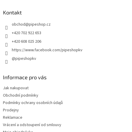
n
í
p
í
p
a
Kontakt
r
t
v
obchod
@
pipeshop.cz
í
k
y
+420 702 922 653
v
+420 608 025 206
ý
p
https://www.facebook.com/pipeshopkv
i
@pipeshopkv
s
u
Informace pro vás
Jak nakupovat
Obchodní podmínky
Podmínky ochrany osobních údajů
Prodejny
Reklamace
Vrácení a odstoupení od smlouvy