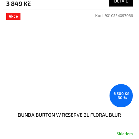
DETAIL
3 849 Kč
Kód:
9010884097066
Akce
6 500 Kč
–30 %
BUNDA BURTON W RESERVE 2L FLORAL BLUR
Skladem