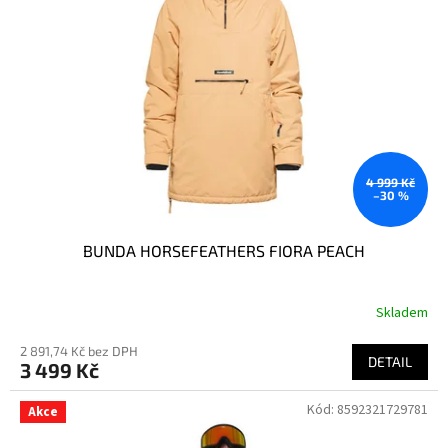
4 999 Kč
–30 %
BUNDA HORSEFEATHERS FIORA PEACH
Skladem
2 891,74 Kč bez DPH
DETAIL
3 499 Kč
Kód:
8592321729781
Akce