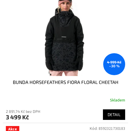
4 999 Kč
–30 %
BUNDA HORSEFEATHERS FIORA FLORAL CHEETAH
Skladem
2 891,74 Kč bez DPH
DETAIL
3 499 Kč
Kód:
8592321730183
Akce