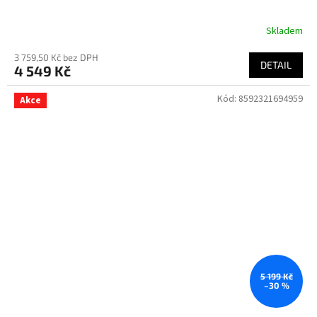
Skladem
3 759,50 Kč bez DPH
DETAIL
4 549 Kč
Kód:
8592321694959
Akce
5 199 Kč
–30 %