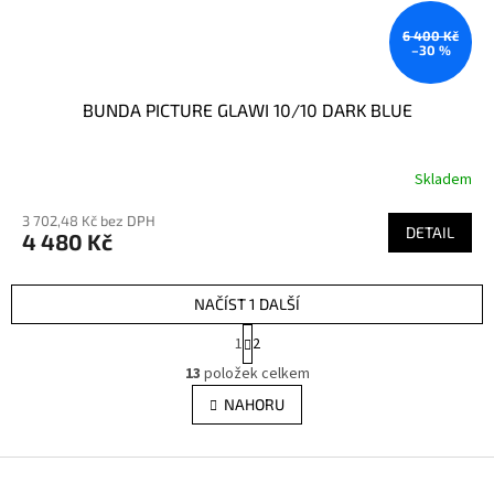
6 400 Kč
–30 %
BUNDA PICTURE GLAWI 10/10 DARK BLUE
Skladem
3 702,48 Kč bez DPH
DETAIL
4 480 Kč
NAČÍST 1 DALŠÍ
S
1
2
t
O
r
13
položek celkem
v
á
l
NAHORU
n
á
k
d
o
v
Z
a
á
c
á