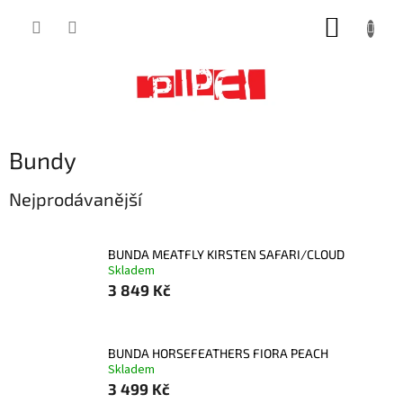
Přejít
NÁKUP
na
obsah
KOŠÍK
Bundy
Nejprodávanější
BUNDA MEATFLY KIRSTEN SAFARI/CLOUD
Skladem
3 849 Kč
BUNDA HORSEFEATHERS FIORA PEACH
Skladem
3 499 Kč