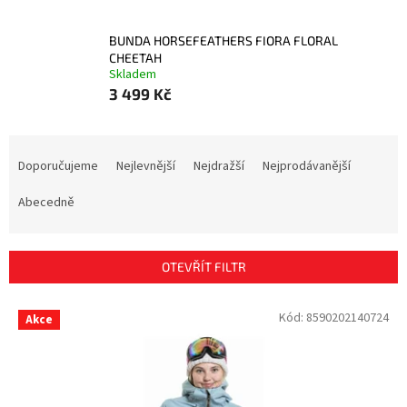
BUNDA HORSEFEATHERS FIORA FLORAL
CHEETAH
Skladem
3 499 Kč
Ř
a
Doporučujeme
Nejlevnější
Nejdražší
Nejprodávanější
z
e
Abecedně
n
í
p
OTEVŘÍT FILTR
r
o
V
Kód:
8590202140724
Akce
d
ý
u
p
k
i
t
s
ů