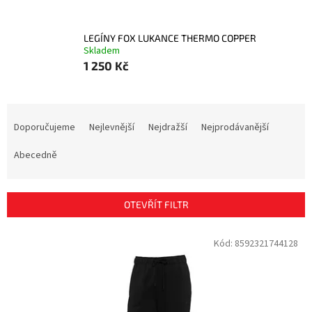
LEGÍNY FOX LUKANCE THERMO COPPER
Skladem
1 250 Kč
Ř
a
Doporučujeme
Nejlevnější
Nejdražší
Nejprodávanější
z
e
Abecedně
n
í
p
OTEVŘÍT FILTR
r
o
V
Kód:
8592321744128
d
ý
u
p
k
i
t
s
ů