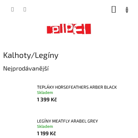
Přejít
NÁKUP
na
obsah
KOŠÍK
Kalhoty/Legíny
Nejprodávanější
TEPLÁKY HORSEFEATHERS ARBER BLACK
Skladem
1 399 Kč
LEGÍNY MEATFLY ARABEL GREY
Skladem
1 199 Kč