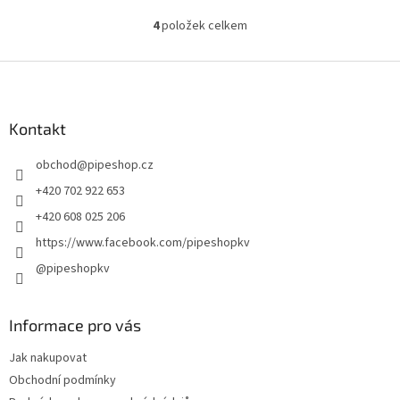
4
položek celkem
O
v
l
Z
á
á
d
p
a
a
Kontakt
c
t
í
obchod
@
pipeshop.cz
í
p
r
+420 702 922 653
v
+420 608 025 206
k
y
https://www.facebook.com/pipeshopkv
v
@pipeshopkv
ý
p
i
s
Informace pro vás
u
Jak nakupovat
Obchodní podmínky