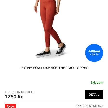
1 790 Kč
–30 %
LEGÍNY FOX LUKANCE THERMO COPPER
Skladem
1 033,06 Kč bez DPH
DETAIL
1 250 Kč
Kód:
191972649042
Akce