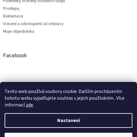
Podmínky ochrany osobních údajů
Prodejny
Reklamace
Vrácení a odstoupení od smlouvy
Moje objednávka
Facebook
Instagram
Tento web používá soubory cookie. Dalším procházením
tohoto webu vyjadřujete souhlas s jejich používáním.. Více
Sledovat na Instagramu
informací
zde
.
Nastavení
Vytvořil Shoptet