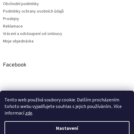
Obchodní podmínky
Podmínky ochrany osobních údajů
Prodejny
Reklamace
Vrácení a odstoupení od smlouvy
Moje objednávka
Facebook
Instagram
Tento web používá soubory cookie. Dalším procházením
tohoto webu vyjadřujete souhlas s jejich používáním.. Více
Sledovat na Instagramu
informací
zde
.
Nastavení
Vytvořil Shoptet