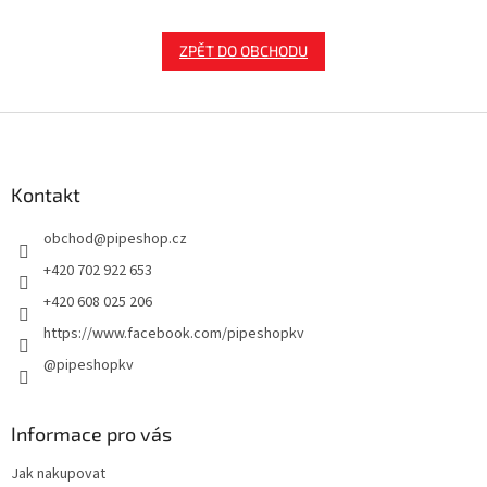
ZPĚT DO OBCHODU
Z
á
p
a
Kontakt
t
obchod
@
pipeshop.cz
í
+420 702 922 653
+420 608 025 206
https://www.facebook.com/pipeshopkv
@pipeshopkv
Informace pro vás
Jak nakupovat