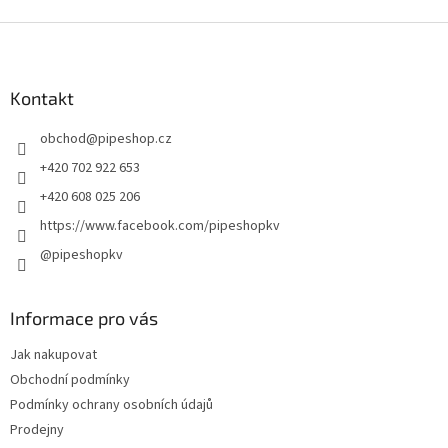
ý
p
Z
i
á
s
p
u
a
Kontakt
t
obchod
@
pipeshop.cz
í
+420 702 922 653
+420 608 025 206
https://www.facebook.com/pipeshopkv
@pipeshopkv
Informace pro vás
Jak nakupovat
Obchodní podmínky
Podmínky ochrany osobních údajů
Prodejny