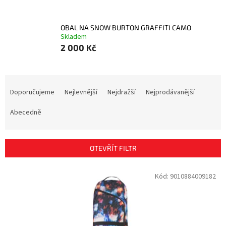
OBAL NA SNOW BURTON GRAFFITI CAMO
Skladem
2 000 Kč
Ř
a
Doporučujeme
Nejlevnější
Nejdražší
Nejprodávanější
z
e
Abecedně
n
í
p
OTEVŘÍT FILTR
r
o
V
Kód:
9010884009182
d
ý
u
p
k
i
t
s
ů