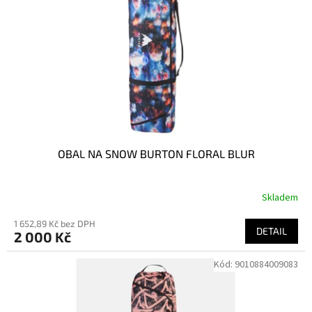
p
r
o
d
u
k
t
ů
OBAL NA SNOW BURTON FLORAL BLUR
Skladem
1 652,89 Kč bez DPH
DETAIL
2 000 Kč
Kód:
9010884009083