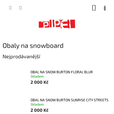
Přejít
NÁKUP
na
obsah
KOŠÍK
Obaly na snowboard
Nejprodávanější
OBAL NA SNOW BURTON FLORAL BLUR
Skladem
2 000 Kč
OBAL NA SNOW BURTON SUNRISE CITY STREETS
Skladem
2 000 Kč