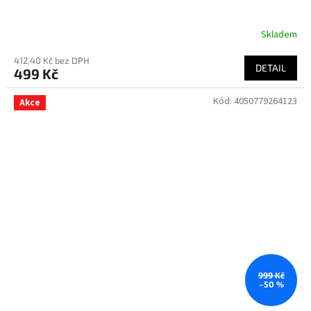
Skladem
412,40 Kč bez DPH
DETAIL
499 Kč
Kód:
4050779264123
Akce
999 Kč
–50 %