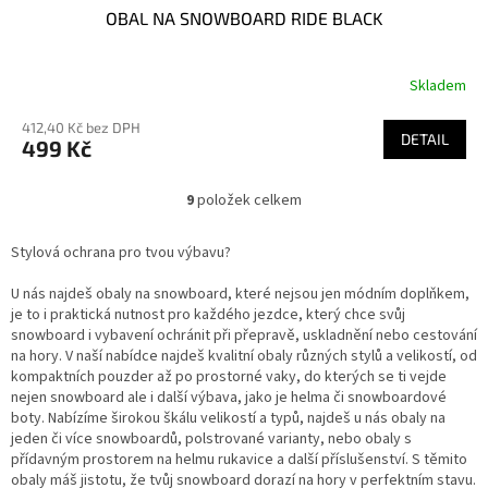
OBAL NA SNOWBOARD RIDE BLACK
Skladem
412,40 Kč bez DPH
DETAIL
499 Kč
9
položek celkem
O
v
l
Stylová ochrana pro tvou výbavu?
á
d
U nás najdeš obaly na snowboard, které nejsou jen módním doplňkem,
a
je to i praktická nutnost pro každého jezdce, který chce svůj
c
snowboard i vybavení ochránit při přepravě, uskladnění nebo cestování
í
na hory. V naší nabídce najdeš kvalitní obaly různých stylů a velikostí, od
p
kompaktních pouzder až po prostorné vaky, do kterých se ti vejde
r
nejen snowboard ale i další výbava, jako je helma či snowboardové
v
boty. Nabízíme širokou škálu velikostí a typů, najdeš u nás obaly na
k
jeden či více snowboardů, polstrované varianty, nebo obaly s
y
přídavným prostorem na helmu rukavice a další příslušenství. S těmito
v
obaly máš jistotu, že tvůj snowboard dorazí na hory v perfektním stavu.