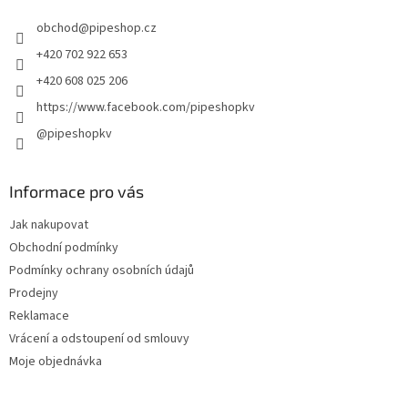
r
t
v
obchod
@
pipeshop.cz
í
k
y
+420 702 922 653
v
+420 608 025 206
ý
p
https://www.facebook.com/pipeshopkv
i
@pipeshopkv
s
u
Informace pro vás
Jak nakupovat
Obchodní podmínky
Podmínky ochrany osobních údajů
Prodejny
Reklamace
Vrácení a odstoupení od smlouvy
Moje objednávka