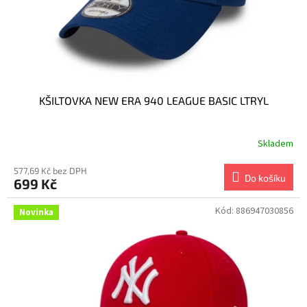
u
k
t
ů
KŠILTOVKA NEW ERA 940 LEAGUE BASIC LTRYL
Skladem
577,69 Kč bez DPH
Do košíku
699 Kč
Kód:
886947030856
Novinka