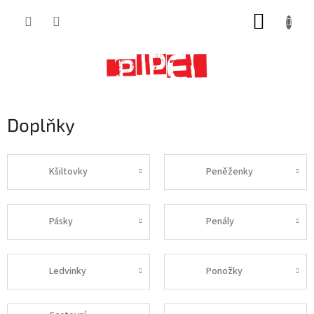
Přejít
NÁKUP
na
obsah
KOŠÍK
Doplňky
Kšiltovky
Peněženky
Pásky
Penály
Ledvinky
Ponožky