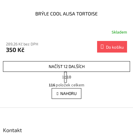
BRÝLE COOL ALISA TORTOISE
Skladem
289,26 Kč bez DPH
Do košíku
350 Kč
NAČÍST 12 DALŠÍCH
S
1
10
t
O
r
116
položek celkem
v
á
l
NAHORU
n
á
k
d
o
v
Z
a
á
c
á
n
í
p
í
p
a
Kontakt