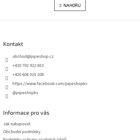
á
l
NAHORU
n
á
k
d
o
v
Z
a
á
c
á
n
í
p
í
p
a
Kontakt
r
t
v
obchod
@
pipeshop.cz
í
k
y
+420 702 922 653
v
+420 608 025 206
ý
p
https://www.facebook.com/pipeshopkv
i
@pipeshopkv
s
u
Informace pro vás
Jak nakupovat
Obchodní podmínky
Podmínky ochrany osobních údajů