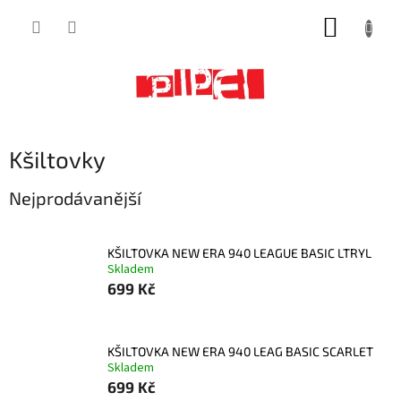
Přejít
NÁKUP
na
obsah
KOŠÍK
Kšiltovky
Nejprodávanější
KŠILTOVKA NEW ERA 940 LEAGUE BASIC LTRYL
Skladem
699 Kč
KŠILTOVKA NEW ERA 940 LEAG BASIC SCARLET
Skladem
699 Kč