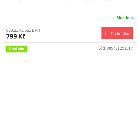
Skladem
660,33 Kč bez DPH
Do košíku
799 Kč
Kód:
885431293517
Novinka