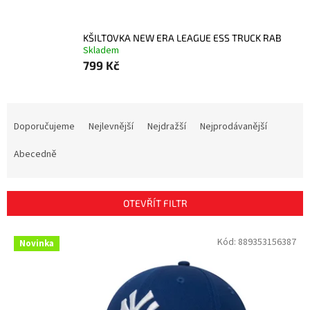
KŠILTOVKA NEW ERA LEAGUE ESS TRUCK RAB
Skladem
799 Kč
Ř
a
Doporučujeme
Nejlevnější
Nejdražší
Nejprodávanější
z
e
Abecedně
n
í
p
OTEVŘÍT FILTR
r
o
V
Kód:
889353156387
Novinka
d
ý
u
p
k
i
t
s
ů