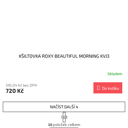
KŠILTOVKA ROXY BEAUTIFUL MORNING KVJ3
Skladem
595,04 Kč bez DPH
Do košíku
720 Kč
NAČÍST DALŠÍ 4
S
1
2
t
O
r
16
položek celkem
v