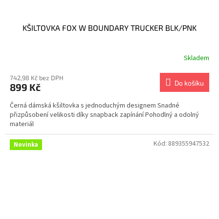
KŠILTOVKA FOX W BOUNDARY TRUCKER BLK/PNK
Skladem
742,98 Kč bez DPH
Do košíku
899 Kč
Černá dámská kšiltovka s jednoduchým designem Snadné
přizpůsobení velikosti díky snapback zapínání Pohodlný a odolný
materiál
Kód:
889355947532
Novinka