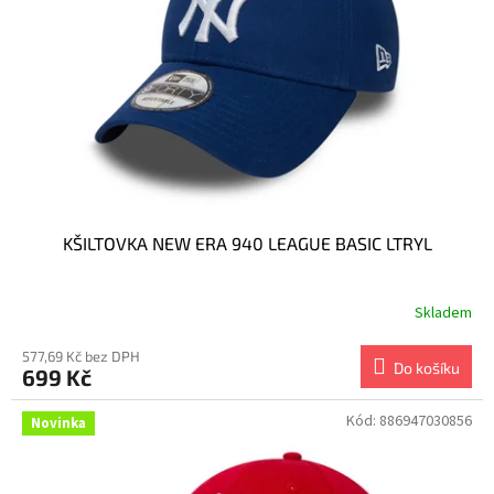
p
r
o
d
u
k
t
ů
KŠILTOVKA NEW ERA 940 LEAGUE BASIC LTRYL
Skladem
577,69 Kč bez DPH
Do košíku
699 Kč
Kód:
886947030856
Novinka