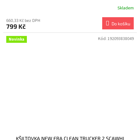
Skladem
660,33 Kč bez DPH
Do košíku
799 Kč
Kód:
192093838049
Novinka
KŠILTOVKA NEW ERA CLEAN TRUCKER 2 SCAWHI