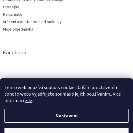
Prodejny
Reklamace
Vrácení a odstoupení od smlouvy
Moje objednávka
Facebook
Instagram
Tento web používá soubory cookie. Dalším procházením
tohoto webu vyjadřujete souhlas s jejich používáním.. Více
Sledovat na Instagramu
informací
zde
.
Nastavení
Vytvořil Shoptet