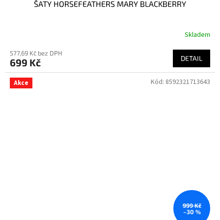
ŠATY HORSEFEATHERS MARY BLACKBERRY
Skladem
577,69 Kč bez DPH
DETAIL
699 Kč
Kód:
8592321713643
Akce
999 Kč
–30 %