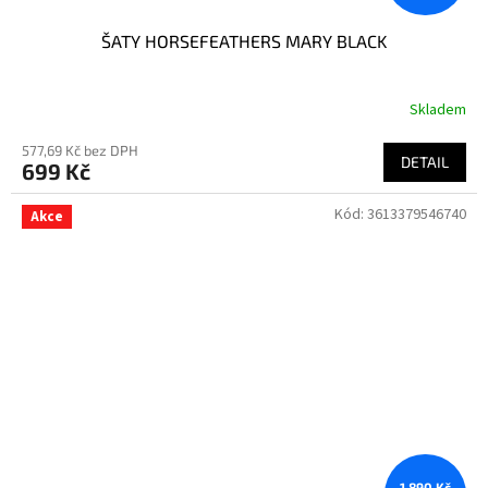
ŠATY HORSEFEATHERS MARY BLACK
Skladem
577,69 Kč bez DPH
DETAIL
699 Kč
Kód:
3613379546740
Akce
1 890 Kč