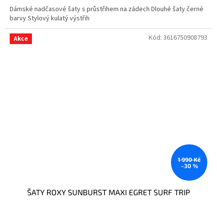
Dámské nadčasové šaty s průstřihem na zádech Dlouhé šaty černé
barvy Stylový kulatý výstřih
Kód:
3616750908793
Akce
1 990 Kč
–30 %
ŠATY ROXY SUNBURST MAXI EGRET SURF TRIP