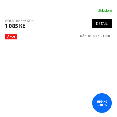
Skladem
896,69 Kč bez DPH
DETAIL
1 085 Kč
Kód:
8592321713681
Akce
999 Kč
–30 %