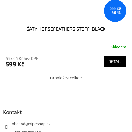
999 Kč
–40 %
ŠATY HORSEFEATHERS STEFFI BLACK
Skladem
495,04 Kč bez DPH
DETAIL
599 Kč
10
položek celkem
O
v
l
Z
á
á
d
p
a
a
Kontakt
c
t
í
obchod
@
pipeshop.cz
í
p
r