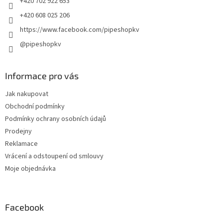
+420 702 922 653
v
+420 608 025 206
k
y
https://www.facebook.com/pipeshopkv
v
@pipeshopkv
ý
p
i
s
Informace pro vás
u
Jak nakupovat
Obchodní podmínky
Podmínky ochrany osobních údajů
Prodejny
Reklamace
Vrácení a odstoupení od smlouvy
Moje objednávka
Facebook