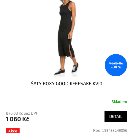
1 525 Kč
–30 %
ŠATY ROXY GOOD KEEPSAKE KVJ0
Skladem
876,03 Kč bez DPH
DETAIL
1 060 Kč
Kód:
198433249056
Akce