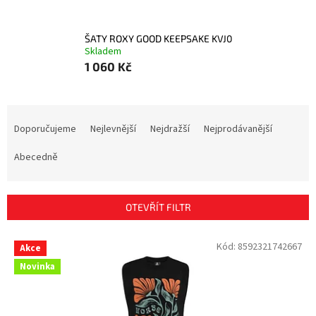
ŠATY ROXY GOOD KEEPSAKE KVJ0
Skladem
1 060 Kč
Ř
a
Doporučujeme
Nejlevnější
Nejdražší
Nejprodávanější
z
e
Abecedně
n
í
p
OTEVŘÍT FILTR
r
o
V
Kód:
8592321742667
Akce
d
ý
u
Novinka
p
k
i
t
s
ů