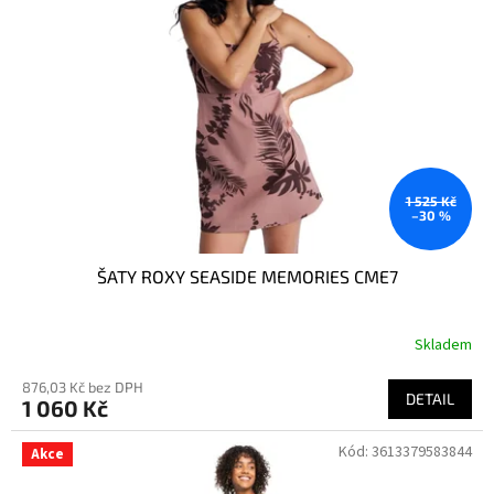
1 525 Kč
–30 %
ŠATY ROXY SEASIDE MEMORIES CME7
Skladem
876,03 Kč bez DPH
DETAIL
1 060 Kč
Kód:
3613379583844
Akce