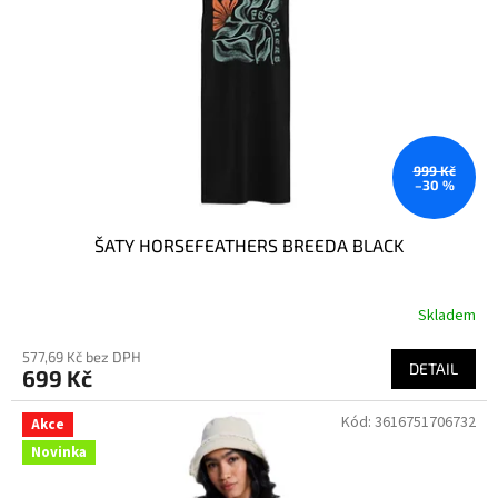
p
r
o
d
u
k
t
ů
999 Kč
–30 %
ŠATY HORSEFEATHERS BREEDA BLACK
Skladem
577,69 Kč bez DPH
DETAIL
699 Kč
Kód:
3616751706732
Akce
Novinka