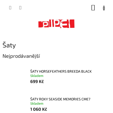
Přejít
NÁKUP
na
obsah
KOŠÍK
Šaty
Nejprodávanější
ŠATY HORSEFEATHERS BREEDA BLACK
Skladem
699 Kč
ŠATY ROXY SEASIDE MEMORIES CME7
Skladem
1 060 Kč