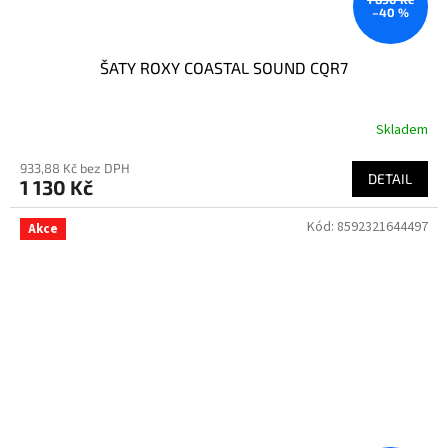
–40 %
ŠATY ROXY COASTAL SOUND CQR7
Skladem
933,88 Kč bez DPH
DETAIL
1 130 Kč
Kód:
8592321644497
Akce