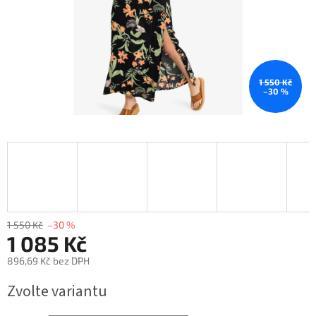
1 550 Kč
–30 %
1 550 Kč
–30 %
1 085 Kč
896,69 Kč bez DPH
Měrná
Zvolte variantu
cena: