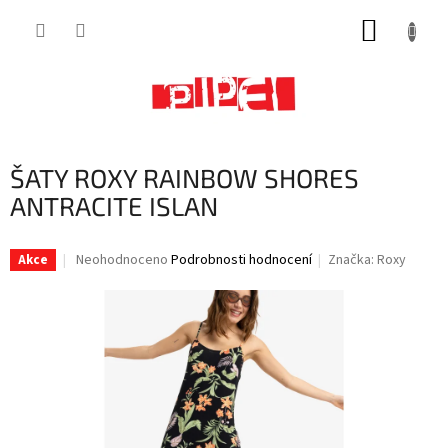
Přejít
NÁKUP
na
obsah
KOŠÍK
ŠATY ROXY RAINBOW SHORES
ANTRACITE ISLAN
Průměrné
Neohodnoceno
Podrobnosti hodnocení
Značka:
Roxy
Akce
hodnocení
produktu
je
0,0
z
5
hvězdiček.