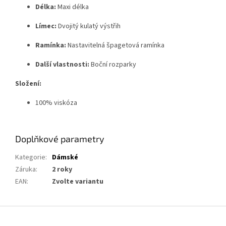
Délka:
Maxi délka
Límec:
Dvojitý kulatý výstřih
Ramínka:
Nastavitelná špagetová ramínka
Další vlastnosti:
Boční rozparky
Složení:
100% viskóza
Doplňkové parametry
Kategorie
:
Dámské
Záruka
:
2 roky
EAN
:
Zvolte variantu
Z
á