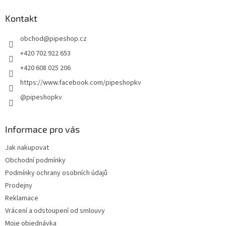
p
a
Kontakt
t
obchod
@
pipeshop.cz
í
+420 702 922 653
+420 608 025 206
https://www.facebook.com/pipeshopkv
@pipeshopkv
Informace pro vás
Jak nakupovat
Obchodní podmínky
Podmínky ochrany osobních údajů
Prodejny
Reklamace
Vrácení a odstoupení od smlouvy
Moje objednávka