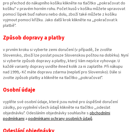
pro přechod do nákupního košíku klikněte na tlačítko ,,pokračovat do
košíku" v pravém horním rohu. Počet kusů v košíku můžete upravovat
pomocí šipek buď nahoru nebo dolu, zboží také můžete z košíku
vyjmout pomocí křížku. Jako další krok klikněte na ,,pokračovat k
platbě".
Způsob dopravy a platby
v prvním kroku si vyberte zemi doručení (v případě, že zvolíte
Slovensko, zboží lze poslat pouze Slovenskou poštou na dobírku). Nyní
si vyberte způsob dopravy a platby, který Vám nejvíce vyhovuje. U
každé varianty dopravy uvidíte ihned kolik za ni zaplatíte. Při nákupu
nad 1999,- Kč máte dopravu zdarma (neplatí pro Slovensko). Dále si
zvolte způsob platby a klikněte na tlačítko ,,pokračovat".
Osobní údaje
vyplňte své osobní údaje, které jsou nutné pro úspěšné doručení
zásilky, po vyplnění všech údajů klikněte na tlačítko ,,odeslat
objednávku". Odesláním objednávky souhlasíte s
obchodními
podmínkami
a
podmínkami ochrany osobních údajů
.
Odeslání objednávky