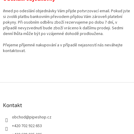
ihned po odeslání objednávky Vám přijde potvrzovací email. Pokud jste
si zvolili platbu bankovním převodem přijdou Vám zároveň platební
pokyny. Při osobním odběru zboží rezervujeme po dobu 7 dní, v
případě nevyzvednutí bude zboží vráceno k dalšímu prodeji. Sedmi
denní lhůta může být po vzájemné dohodě prodloužena.
Přejeme příjemné nakupování a v případě nejasností nás neváhejte
kontaktovat.
Z
á
p
a
Kontakt
t
obchod
@
pipeshop.cz
í
+420 702 922 653