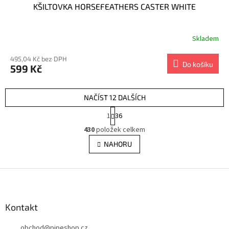
KŠILTOVKA HORSEFEATHERS CASTER WHITE
Skladem
495,04 Kč bez DPH
Do košíku
599 Kč
NAČÍST 12 DALŠÍCH
S
1
36
t
O
r
430
položek celkem
v
á
l
NAHORU
n
á
k
d
o
v
Z
a
á
c
á
n
í
p
í
p
a
Kontakt
r
t
v
obchod
@
pipeshop.cz