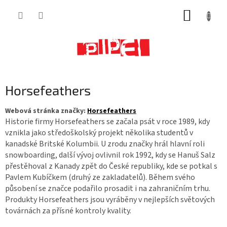
Přejít
NÁKUP
na
obsah
KOŠÍK
Horsefeathers
Webová stránka značky:
Horsefeathers
Historie firmy Horsefeathers se začala psát v roce 1989, kdy
vznikla jako středoškolský projekt několika studentů v
kanadské Britské Kolumbii. U zrodu značky hrál hlavní roli
snowboarding, další vývoj ovlivnil rok 1992, kdy se Hanuš Salz
přestěhoval z Kanady zpět do České republiky, kde se potkal s
Pavlem Kubíčkem (druhý ze zakladatelů). Během svého
působení se značce podařilo prosadit i na zahraničním trhu.
Produkty Horsefeathers jsou vyráběny v nejlepších světových
továrnách za přísné kontroly kvality.