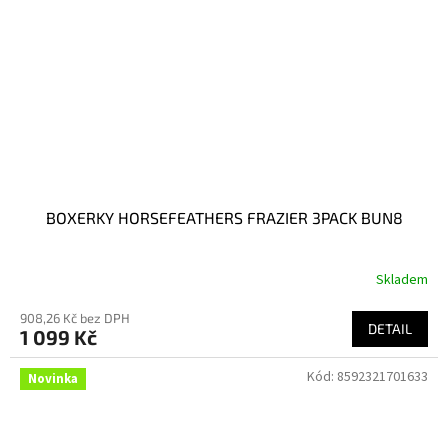
BOXERKY HORSEFEATHERS FRAZIER 3PACK BUN8
Skladem
908,26 Kč bez DPH
DETAIL
1 099 Kč
Kód:
8592321701633
Novinka