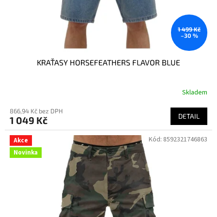
k
t
ů
1 499 Kč
–30 %
KRAŤASY HORSEFEATHERS FLAVOR BLUE
Skladem
866,94 Kč bez DPH
DETAIL
1 049 Kč
Kód:
8592321746863
Akce
Novinka