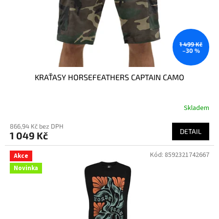
1 499 Kč
–30 %
KRAŤASY HORSEFEATHERS CAPTAIN CAMO
Skladem
866,94 Kč bez DPH
DETAIL
1 049 Kč
Kód:
8592321742667
Akce
Novinka