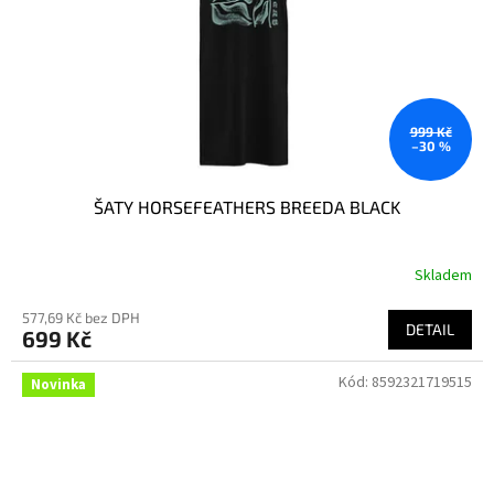
999 Kč
–30 %
ŠATY HORSEFEATHERS BREEDA BLACK
Skladem
577,69 Kč bez DPH
DETAIL
699 Kč
Kód:
8592321719515
Novinka