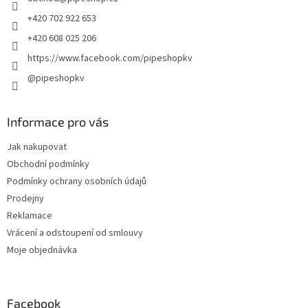
í
k
y
+420 702 922 653
v
+420 608 025 206
ý
p
https://www.facebook.com/pipeshopkv
i
@pipeshopkv
s
u
Informace pro vás
Jak nakupovat
Obchodní podmínky
Podmínky ochrany osobních údajů
Prodejny
Reklamace
Vrácení a odstoupení od smlouvy
Moje objednávka
Facebook