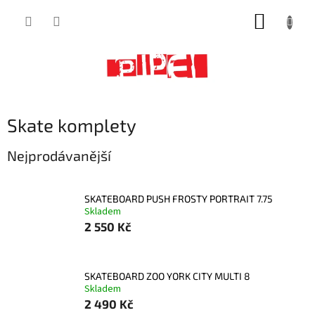
Přejít
NÁKUP
na
obsah
KOŠÍK
Skate komplety
Nejprodávanější
SKATEBOARD PUSH FROSTY PORTRAIT 7.75
Skladem
2 550 Kč
SKATEBOARD ZOO YORK CITY MULTI 8
Skladem
2 490 Kč