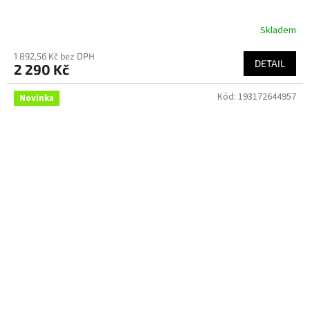
Skladem
1 892,56 Kč bez DPH
DETAIL
2 290 Kč
Kód:
193172644957
Novinka