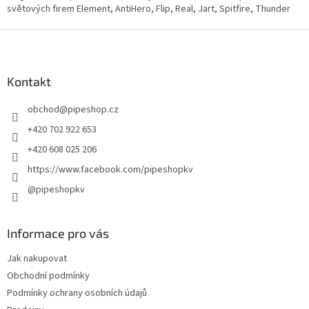
n
světových firem Element, AntiHero, Flip, Real, Jart, Spitfire, Thunder
í
í
p
Z
r
v
á
k
p
y
a
Kontakt
v
t
ý
obchod
@
pipeshop.cz
í
p
i
+420 702 922 653
s
+420 608 025 206
u
https://www.facebook.com/pipeshopkv
@pipeshopkv
Informace pro vás
Jak nakupovat
Obchodní podmínky
Podmínky ochrany osobních údajů