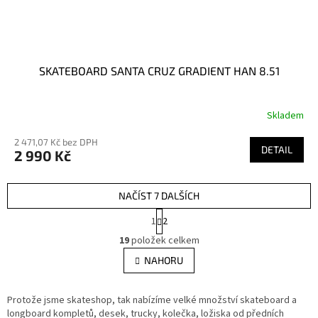
SKATEBOARD SANTA CRUZ GRADIENT HAN 8.51
Skladem
2 471,07 Kč bez DPH
DETAIL
2 990 Kč
NAČÍST 7 DALŠÍCH
S
1
2
t
O
r
19
položek celkem
v
á
l
NAHORU
n
á
k
d
o
v
Protože jsme skateshop, tak nabízíme velké množství skateboard a
a
á
longboard kompletů, desek, trucky, kolečka, ložiska od předních
c