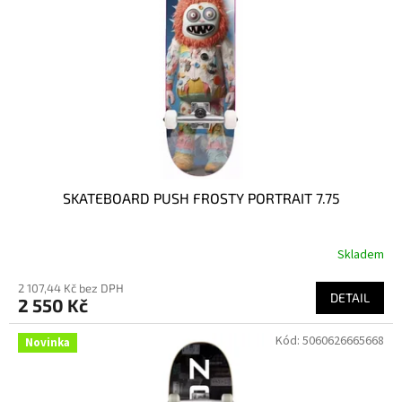
p
r
o
d
u
k
t
ů
SKATEBOARD PUSH FROSTY PORTRAIT 7.75
Skladem
2 107,44 Kč bez DPH
DETAIL
2 550 Kč
Kód:
5060626665668
Novinka