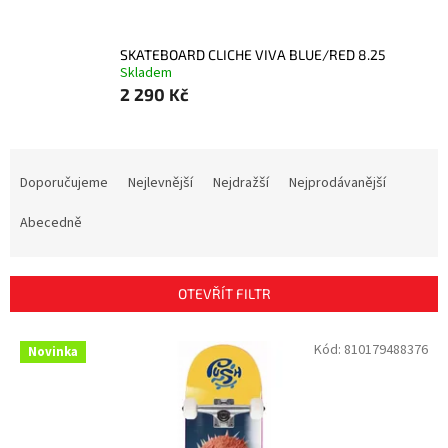
SKATEBOARD CLICHE VIVA BLUE/RED 8.25
Skladem
2 290 Kč
Ř
a
Doporučujeme
Nejlevnější
Nejdražší
Nejprodávanější
z
e
Abecedně
n
í
p
OTEVŘÍT FILTR
r
o
V
Kód:
810179488376
Novinka
d
ý
u
p
k
i
t
s
ů