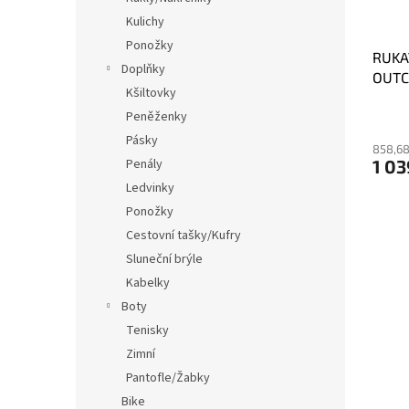
Kulichy
Ponožky
RUKA
Doplňky
OUTC
Kšiltovky
Peněženky
Pásky
858,68
Penály
1 03
Ledvinky
Ponožky
Cestovní tašky/Kufry
Sluneční brýle
Kabelky
Boty
Tenisky
Zimní
Pantofle/Žabky
Bike