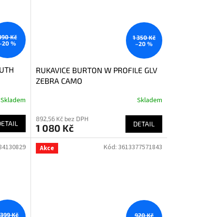
990 Kč
1 350 Kč
–20 %
–20 %
OUTH
RUKAVICE BURTON W PROFILE GLV
ZEBRA CAMO
Skladem
Skladem
892,56 Kč bez DPH
DETAIL
DETAIL
1 080 Kč
84130829
Kód:
3613377571843
Akce
 399 Kč
920 Kč