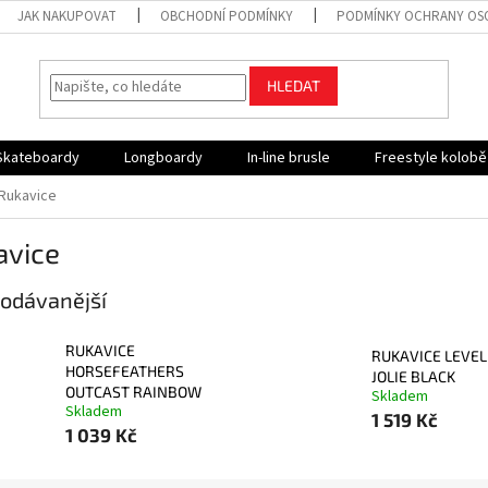
JAK NAKUPOVAT
OBCHODNÍ PODMÍNKY
PODMÍNKY OCHRANY OS
HLEDAT
Skateboardy
Longboardy
In-line brusle
Freestyle kolob
Rukavice
avice
odávanější
RUKAVICE
RUKAVICE LEVEL
HORSEFEATHERS
JOLIE BLACK
OUTCAST RAINBOW
Skladem
Skladem
1 519 Kč
1 039 Kč