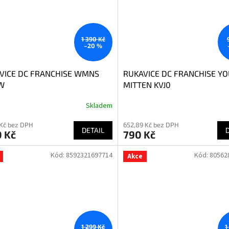
1 390 Kč
–20 %
VICE DC FRANCHISE WMNS
RUKAVICE DC FRANCHISE Y
W
MITTEN KVJ0
Skladem
 Kč bez DPH
652,89 Kč bez DPH
DETAIL
0 Kč
790 Kč
Kód:
8592321697714
Kód:
80562
Akce
1 299 Kč
1