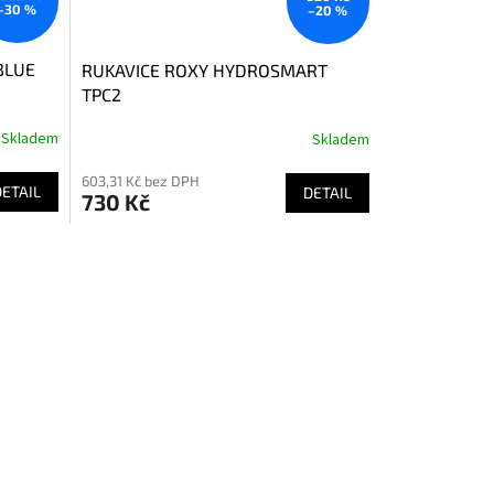
–30 %
–20 %
BLUE
RUKAVICE ROXY HYDROSMART
TPC2
Skladem
Skladem
603,31 Kč bez DPH
DETAIL
DETAIL
730 Kč