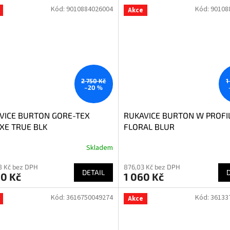
Kód:
9010884026004
Kód:
90108
Akce
2 750 Kč
1
–20 %
VICE BURTON GORE-TEX
RUKAVICE BURTON W PROFI
XE TRUE BLK
FLORAL BLUR
Skladem
18 Kč bez DPH
876,03 Kč bez DPH
DETAIL
00 Kč
1 060 Kč
Kód:
3616750049274
Kód:
36133
Akce