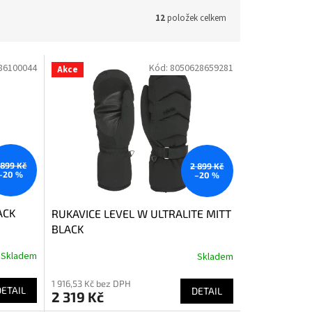
12
položek celkem
86100044
Kód:
8050628659281
Akce
 899 Kč
2 899 Kč
–20 %
–20 %
ACK
RUKAVICE LEVEL W ULTRALITE MITT
BLACK
Skladem
Skladem
1 916,53 Kč bez DPH
DETAIL
DETAIL
2 319 Kč