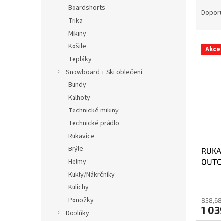
Ř
n
Boardshorts
a
e
Dopor
Trika
z
l
e
Mikiny
V
n
Košile
Akce
ý
í
Tepláky
p
p
Snowboard + Ski oblečení
i
r
Bundy
s
o
p
Kalhoty
d
r
u
Technické mikiny
o
k
Technické prádlo
d
t
Rukavice
u
ů
Brýle
RUKA
k
OUTC
Helmy
t
ů
Kukly/Nákrčníky
Kulichy
Ponožky
858,68
1 03
Doplňky