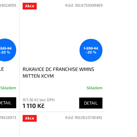
84024093
Kód:
3616750049489
Akce
 325 Kč
1 390 Kč
–20 %
–20 %
LE
RUKAVICE DC FRANCHISE WMNS
MITTEN XCYM
Skladem
Skladem
917,36 Kč bez DPH
DETAIL
DETAIL
1 110 Kč
78826973
Kód:
9010510745491
Akce