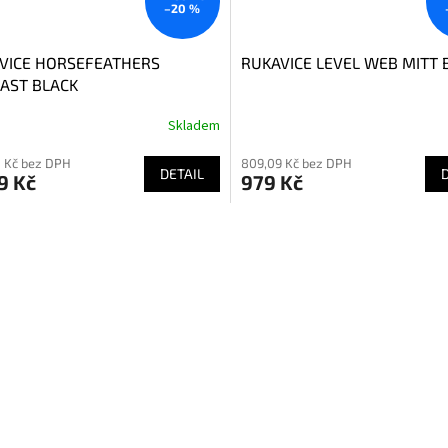
–20 %
VICE HORSEFEATHERS
RUKAVICE LEVEL WEB MITT 
AST BLACK
Skladem
 Kč bez DPH
809,09 Kč bez DPH
DETAIL
9 Kč
979 Kč
O
v
l
á
d
a
c
í
p
r
v
k