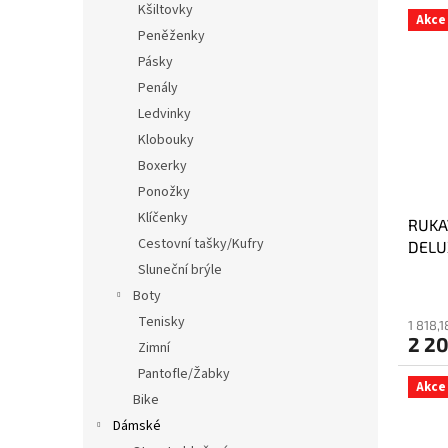
Kšiltovky
Akce
Peněženky
Pásky
Penály
Ledvinky
Klobouky
Boxerky
Ponožky
Klíčenky
RUKA
Cestovní tašky/Kufry
DELU
Sluneční brýle
Boty
Tenisky
1 818,
2 2
Zimní
Pantofle/Žabky
Akce
Bike
Dámské