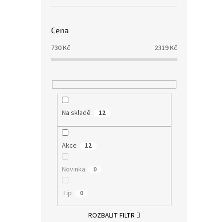
Cena
730
Kč
2319
Kč
Na skladě
12
Akce
12
Novinka
0
Tip
0
ROZBALIT FILTR