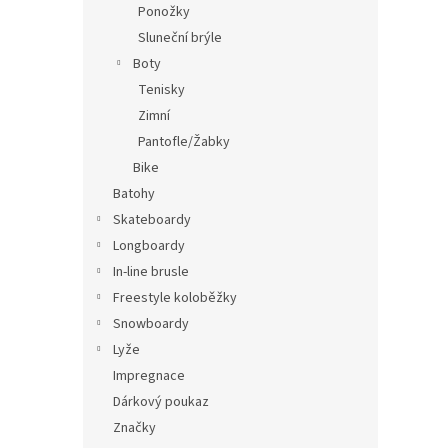
Ponožky
Sluneční brýle
Boty
Tenisky
Zimní
Pantofle/Žabky
Bike
Batohy
Skateboardy
Longboardy
In-line brusle
Freestyle koloběžky
Snowboardy
Lyže
Impregnace
Dárkový poukaz
Značky