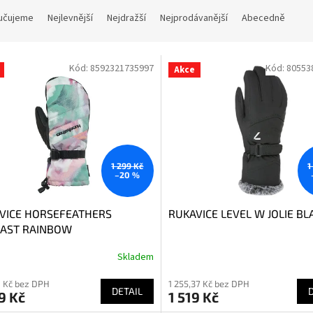
učujeme
Nejlevnější
Nejdražší
Nejprodávanější
Abecedně
Kód:
8592321735997
Kód:
80553
Akce
1 299 Kč
1
–20 %
VICE HORSEFEATHERS
RUKAVICE LEVEL W JOLIE BL
AST RAINBOW
Skladem
 Kč bez DPH
1 255,37 Kč bez DPH
DETAIL
9 Kč
1 519 Kč