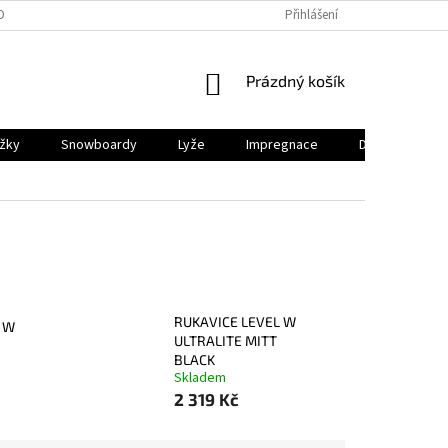
OBNÍCH ÚDAJŮ
PRODEJNY
REKLAMACE
Přihlášení
VRÁCENÍ A ODSTOUP
NÁKUPNÍ
Prázdný košík
KOŠÍK
ěžky
Snowboardy
Lyže
Impregnace
Dárkový pouk
RUKAVICE LEVEL W
 W
ULTRALITE MITT
BLACK
Skladem
2 319 Kč