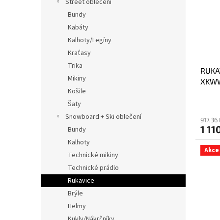
Street oblečení
Bundy
Kabáty
Kalhoty/Legíny
Kraťasy
Trika
RUKA
Mikiny
XKW
Košile
Šaty
Snowboard + Ski oblečení
917,36
1 11
Bundy
Kalhoty
Akce
Technické mikiny
Technické prádlo
Rukavice
Brýle
Helmy
Kukly/Nákrčníky