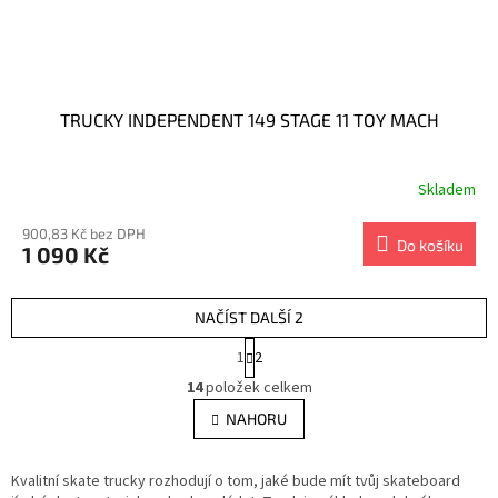
TRUCKY INDEPENDENT 149 STAGE 11 TOY MACH
Skladem
900,83 Kč bez DPH
Do košíku
1 090 Kč
NAČÍST DALŠÍ 2
S
1
2
t
O
r
14
položek celkem
v
á
l
NAHORU
n
á
k
d
o
v
Kvalitní skate trucky rozhodují o tom, jaké bude mít tvůj skateboard
a
á