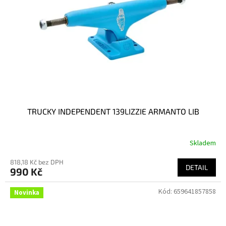
p
r
o
d
u
k
t
ů
TRUCKY INDEPENDENT 139LIZZIE ARMANTO LIB
Skladem
818,18 Kč bez DPH
DETAIL
990 Kč
Kód:
659641857858
Novinka