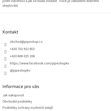
jízdní vlastnost a jak se bude ovládat. Truck je základem dobrého
c
n
skejtování.
í
í
p
Z
r
v
á
k
p
y
a
Kontakt
v
t
ý
obchod
@
pipeshop.cz
í
p
i
+420 702 922 653
s
+420 608 025 206
u
https://www.facebook.com/pipeshopkv
@pipeshopkv
Informace pro vás
Jak nakupovat
Obchodní podmínky
Podmínky ochrany osobních údajů