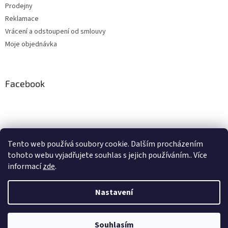
Prodejny
Reklamace
Vrácení a odstoupení od smlouvy
Moje objednávka
Facebook
Instagram
Tento web používá soubory cookie. Dalším procházením
tohoto webu vyjadřujete souhlas s jejich používáním.. Více
Sledovat na Instagramu
informací
zde
.
Nastavení
Vytvořil Shoptet
Souhlasím
Copyright 2026
Pipe, s.r.o.
. Všechna práva vyhrazena.