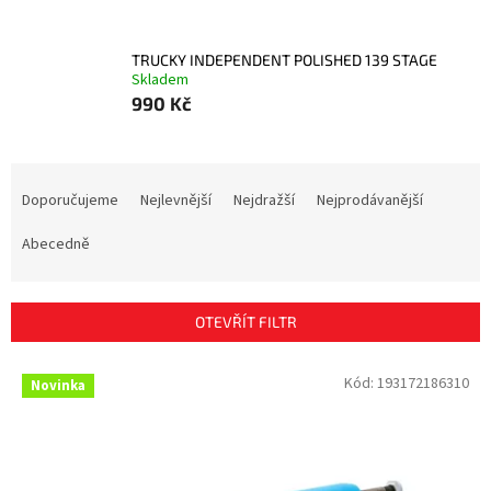
TRUCKY INDEPENDENT POLISHED 139 STAGE
Skladem
990 Kč
Ř
a
Doporučujeme
Nejlevnější
Nejdražší
Nejprodávanější
z
e
Abecedně
n
í
p
OTEVŘÍT FILTR
r
o
V
Kód:
193172186310
Novinka
d
ý
u
p
k
i
t
s
ů