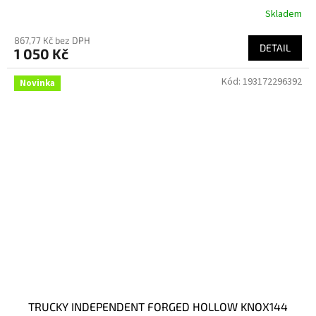
Skladem
867,77 Kč bez DPH
DETAIL
1 050 Kč
Kód:
193172296392
Novinka
TRUCKY INDEPENDENT FORGED HOLLOW KNOX144