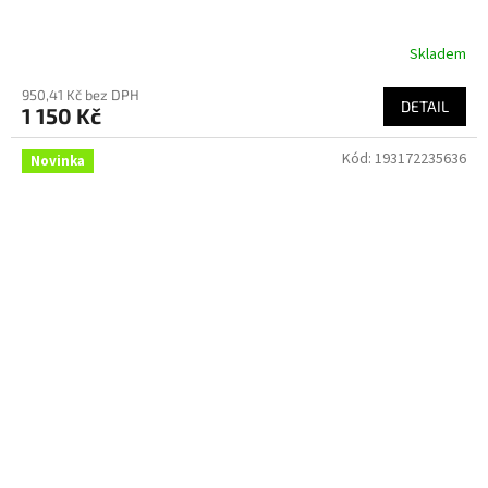
Skladem
950,41 Kč bez DPH
DETAIL
1 150 Kč
Kód:
193172235636
Novinka