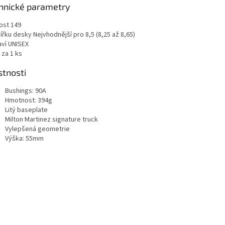
hnické parametry
ost 149
ířku desky Nejvhodnější pro 8,5 (8,25 až 8,65)
aví UNISEX
 za 1 ks
stnosti
Bushings: 90A
Hmotnost: 394g
Litý baseplate
Milton Martinez signature truck
Vylepšená geometrie
Výška: 55mm