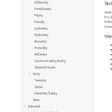
Kšiltovky
Tec
Peněženky
Velik
Pásky
Pro š
Pohl
Penály
Cena
Ledvinky
Klobouky
Vla
Boxerky
Ponožky
Klíčenky
Cestovní tašky/Kufry
Sluneční brýle
Boty
Tenisky
Zimní
Pantofle/Žabky
Bike
Dámské