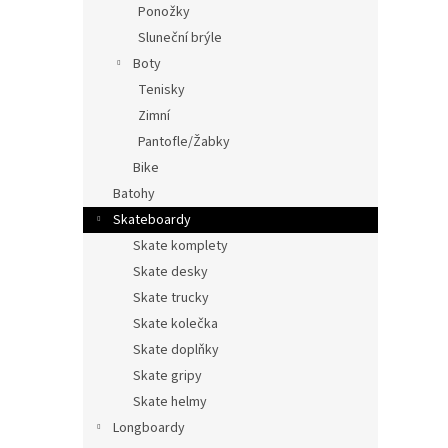
Ponožky
Sluneční brýle
Boty
Tenisky
Zimní
Pantofle/Žabky
Bike
Batohy
Skateboardy
Skate komplety
Skate desky
Skate trucky
Skate kolečka
Skate doplňky
Skate gripy
Skate helmy
Longboardy