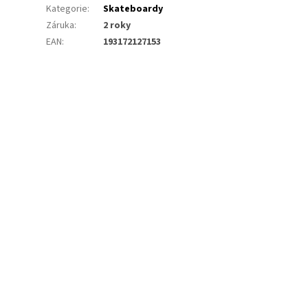
Kategorie
:
Skateboardy
Záruka
:
2 roky
EAN
:
193172127153