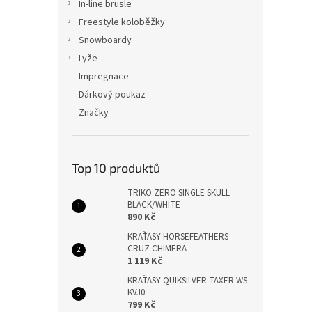
In-line brusle
Freestyle koloběžky
Snowboardy
Lyže
Impregnace
Dárkový poukaz
Značky
Top 10 produktů
TRIKO ZERO SINGLE SKULL
BLACK/WHITE
890 Kč
KRAŤASY HORSEFEATHERS
CRUZ CHIMERA
1 119 Kč
KRAŤASY QUIKSILVER TAXER WS
KVJ0
799 Kč