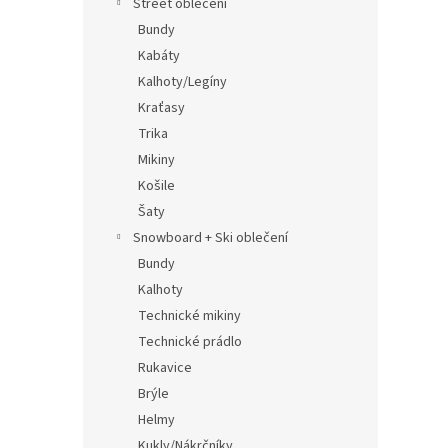
Street oblečení
Bundy
Kabáty
Kalhoty/Legíny
Kraťasy
Trika
Mikiny
Košile
Šaty
Snowboard + Ski oblečení
Bundy
Kalhoty
Technické mikiny
Technické prádlo
Rukavice
Brýle
Helmy
Kukly/Nákrčníky