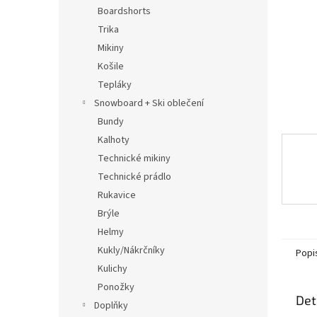
n
Boardshorts
e
Trika
l
Mikiny
Košile
Tepláky
Snowboard + Ski oblečení
Bundy
Kalhoty
Technické mikiny
Technické prádlo
Rukavice
Brýle
Helmy
Kukly/Nákrčníky
Popi
Kulichy
Ponožky
Det
Doplňky