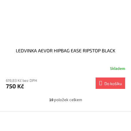
LEDVINKA AEVOR HIPBAG EASE RIPSTOP BLACK
Skladem
619,83 Kč bez DPH
Do košíku
750 Kč
10
položek celkem
O
v
l
Z
á
á
d
p
a