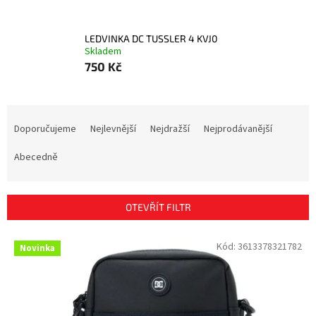
LEDVINKA DC TUSSLER 4 KVJ0
Skladem
750 Kč
Ř
a
Doporučujeme
Nejlevnější
Nejdražší
Nejprodávanější
z
e
Abecedně
n
í
p
OTEVŘÍT FILTR
r
o
V
Kód:
3613378321782
Novinka
d
ý
u
p
k
i
t
s
ů