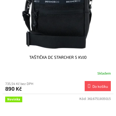
p
r
o
d
u
k
t
ů
TAŠTIČKA DC STARCHER 5 KVJ0
Skladem
735,54 Kč bez DPH
Do košíku
890 Kč
Kód:
3616751805015
Novinka