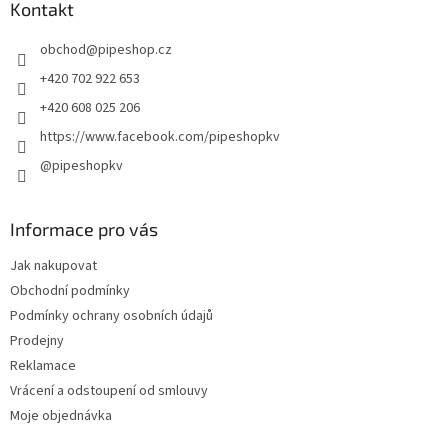
a
Kontakt
c
t
í
obchod
@
pipeshop.cz
í
p
r
+420 702 922 653
v
+420 608 025 206
k
y
https://www.facebook.com/pipeshopkv
v
@pipeshopkv
ý
p
i
s
Informace pro vás
u
Jak nakupovat
Obchodní podmínky
Podmínky ochrany osobních údajů
Prodejny
Reklamace
Vrácení a odstoupení od smlouvy
Moje objednávka