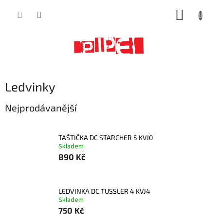
Přejít
NÁKUP
na
obsah
KOŠÍK
Ledvinky
Nejprodávanější
TAŠTIČKA DC STARCHER 5 KVJ0
Skladem
890 Kč
LEDVINKA DC TUSSLER 4 KVJ4
Skladem
750 Kč