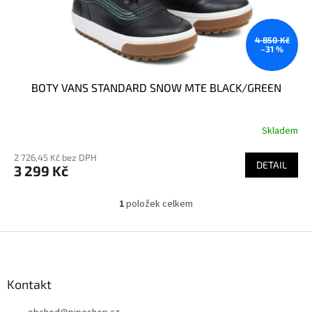
k
t
ů
4 850 Kč
–31 %
BOTY VANS STANDARD SNOW MTE BLACK/GREEN
Skladem
2 726,45 Kč bez DPH
DETAIL
3 299 Kč
1
položek celkem
O
v
l
Z
á
á
d
p
a
a
Kontakt
c
t
í