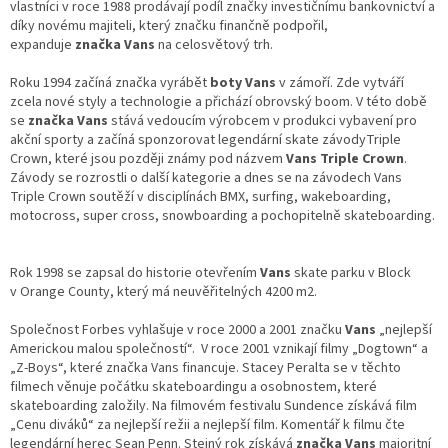
vlastníci v roce 1988 prodávají podíl značky investičnímu bankovnictví a
díky novému majiteli, který značku finančně podpořil,
expanduje
značka Vans
na celosvětový trh.
Roku 1994 začíná značka vyrábět
boty Vans
v zámoří. Zde vytváří
zcela nové styly a technologie a přichází obrovský boom. V této době
se
značka Vans
stává vedoucím výrobcem v produkci vybavení pro
akční sporty a začíná sponzorovat legendární skate závodyTriple
Crown, které jsou později známy pod názvem
Vans Triple Crown
.
Závody se rozrostli o další kategorie a dnes se na závodech Vans
Triple Crown soutěží v disciplínách BMX, surfing, wakeboarding,
motocross, super cross, snowboarding a pochopitelně skateboarding.
Rok 1998 se zapsal do historie otevřením
Vans
skate parku v Block
v Orange County, který má neuvěřitelných 4200 m2.
Společnost Forbes vyhlašuje v roce 2000 a 2001 značku
Vans
„nejlepší
Americkou malou společností“. V roce 2001 vznikají filmy „Dogtown“ a
„Z-Boys“, které značka Vans financuje. Stacey Peralta se v těchto
filmech věnuje počátku skateboardingu a osobnostem, které
skateboarding založily. Na filmovém festivalu Sundence získává film
„Cenu diváků“ za nejlepší režii a nejlepší film. Komentář k filmu čte
legendární herec Sean Penn. Stejný rok získává
značka Vans
majoritní