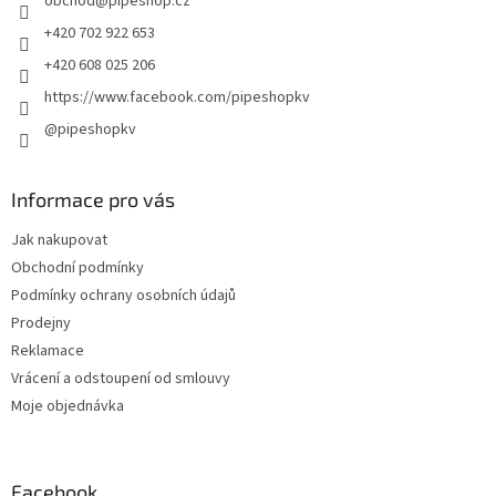
obchod
@
pipeshop.cz
í
p
r
+420 702 922 653
v
+420 608 025 206
k
y
https://www.facebook.com/pipeshopkv
v
@pipeshopkv
ý
p
i
s
Informace pro vás
u
Jak nakupovat
Obchodní podmínky
Podmínky ochrany osobních údajů
Prodejny
Reklamace
Vrácení a odstoupení od smlouvy
Moje objednávka
Facebook