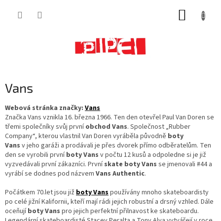
Přejít
NÁKUP
na
obsah
KOŠÍK
Vans
Webová stránka značky:
Vans
Značka Vans vznikla 16. března 1966. Ten den otevřel Paul Van Doren se
třemi společníky svůj první
obchod Vans
. Společnost „Rubber
Company“, kterou vlastnil Van Doren vyráběla původně
boty
Vans
v jeho garáži a prodávali je přes dvorek přímo odběratelům. Ten
den se vyrobili první
boty Vans
v počtu 12 kusů a odpoledne si je již
vyzvedávali první zákazníci. První
skate boty Vans
se jmenovali #44 a
vyrábí se dodnes pod názvem
Vans Authentic
.
Počátkem 70.let jsou již
boty Vans
používány mnoho skateboardisty
po celé jižní Kalifornii, kteří mají rádi jejich robustní a drsný vzhled. Dále
oceňují
boty Vans
pro jejich perfektní přilnavost ke skateboardu.
Legendární skateboardisté Stacey Peralta a Tony Alva vytvářejí v roce