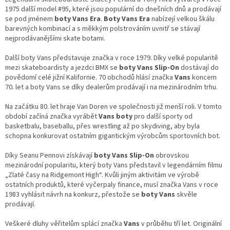
1975 další model #95, které jsou populární do dnešních dnů a prodávají
se pod jménem
boty Vans Era
.
Boty Vans Era
nabízejí velkou škálu
barevných kombinací a s měkkým polstrováním uvnitř se stávají
nejprodávanějšími skate botami.
Další boty Vans představuje značka v roce 1979. Díky velké popularitě
mezi skateboardisty a jezdci BMX se
boty Vans Slip-On
dostávají do
povědomí celé jižní Kalifornie. 70 obchodů hlásí značka
Vans
koncem
70. let a boty Vans se díky dealerům prodávají i na mezinárodním trhu.
Na začátku 80. let hraje Van Doren ve společnosti již menší roli. V tomto
období začíná značka vyrábět
Vans boty
pro další sporty od
basketbalu, baseballu, přes wrestling až po skydiving, aby byla
schopna konkurovat ostatním gigantickým výrobcům sportovních bot.
Díky Seanu Pennovi získávají
boty Vans Slip-On
obrovskou
mezinárodní popularitu, který boty Vans představil v legendárním filmu
„Zlaté časy na Ridgemont High“. Kvůli jiným aktivitám ve výrobě
ostatních produktů, které vyčerpaly finance, musí značka Vans v roce
1983 vyhlásit návrh na konkurz, přestože se
boty Vans
skvěle
prodávají.
Veškeré dluhy věřitelům splácí značka
Vans
v průběhu tří let. Originální