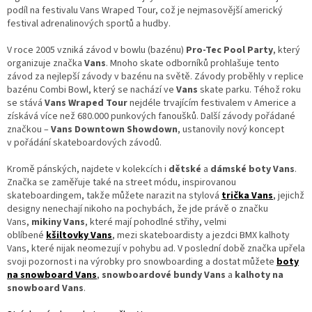
podíl na festivalu Vans Wraped Tour, což je nejmasovější americký
festival adrenalinových sportů a hudby.
V roce 2005 vzniká závod v bowlu (bazénu)
Pro-Tec Pool Party
, který
organizuje značka
Vans
. Mnoho skate odborníků prohlašuje tento
závod za nejlepší závody v bazénu na světě. Závody proběhly v replice
bazénu Combi Bowl, který se nachází ve
Vans
skate parku. Téhož roku
se stává
Vans Wraped Tour
nejdéle trvajícím festivalem v Americe a
získává více než 680.000 punkových fanoušků. Další závody pořádané
značkou –
Vans Downtown Showdown
, ustanovily nový koncept
v pořádání skateboardových závodů.
Kromě pánských, najdete v kolekcích i
dětské
a
dámské boty Vans
.
Značka se zaměřuje také na street módu, inspirovanou
skateboardingem, takže můžete narazit na stylová
trička Vans
, jejichž
designy nenechají nikoho na pochybách, že jde právě o značku
Vans,
mikiny Vans
, které mají pohodlné střihy, velmi
oblíbené
kšiltovky Vans
, mezi skateboardisty a jezdci BMX kalhoty
Vans, které nijak neomezují v pohybu ad. V poslední době značka upřela
svoji pozornost i na výrobky pro snowboarding a dostat můžete
boty
na snowboard Vans
,
snowboardové bundy Vans
a
kalhoty na
snowboard Vans
.