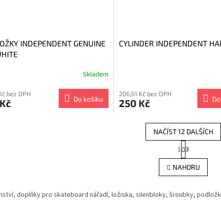
OŽKY INDEPENDENT GENUINE
CYLINDER INDEPENDENT HA
WHITE
Skladem
Kč bez DPH
206,61 Kč bez DPH
Do košíku
Do
 Kč
250 Kč
NAČÍST 12 DALŠÍCH
S
1
3
O
t
r
v
NAHORU
á
l
n
á
k
d
nství, doplňky pro skateboard nářadí, ložiska, silenbloky, šroubky, podložk
o
a
v
c
á
í
n