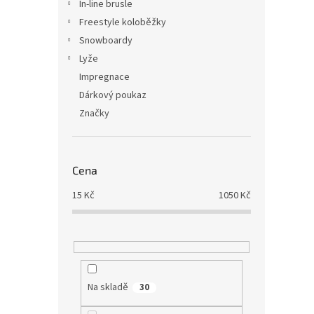
In-line brusle
Freestyle koloběžky
Snowboardy
Lyže
Impregnace
Dárkový poukaz
Značky
Cena
15
Kč
1050
Kč
Na skladě
30