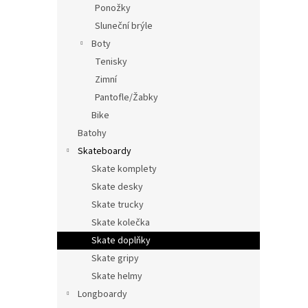
Ponožky
Sluneční brýle
Boty
Tenisky
Zimní
Pantofle/Žabky
Bike
Batohy
Skateboardy
Skate komplety
Skate desky
Skate trucky
Skate kolečka
Skate doplňky
Skate gripy
Skate helmy
Longboardy