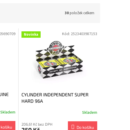
30
položek celkem
05690709
Kód:
2523403987153
Novinka
UINE
CYLINDER INDEPENDENT SUPER
HARD 96A
Skladem
Skladem
206,61 Kč bez DPH
 košíku
Do košíku
250 Kč