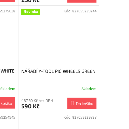
59275018
Kód:
827059239744
Novinka
 WHITE
NÁŘADÍ Y-TOOL PIG WHEELS GREEN
Skladem
Skladem
487,60 Kč bez DPH
 košíku
Do košíku
590 Kč
59254945
Kód:
827059239737