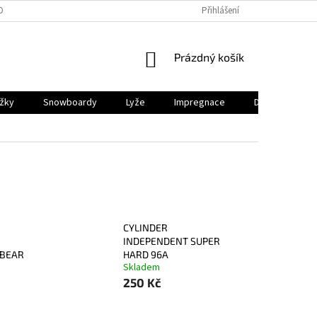
OBNÍCH ÚDAJŮ
PRODEJNY
REKLAMACE
Přihlášení
VRÁCENÍ A ODSTOUP
NÁKUPNÍ
Prázdný košík
KOŠÍK
ěžky
Snowboardy
Lyže
Impregnace
Dárkový pouk
CYLINDER
INDEPENDENT SUPER
 BEAR
HARD 96A
Skladem
250 Kč