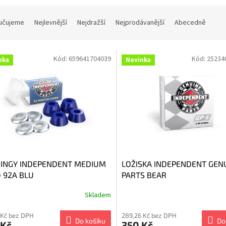
učujeme
Nejlevnější
Nejdražší
Nejprodávanější
Abecedně
Kód:
659641704039
Kód:
25234
nka
Novinka
INGY INDEPENDENT MEDIUM
LOŽISKA INDEPENDENT GEN
 92A BLU
PARTS BEAR
Skladem
 Kč bez DPH
289,26 Kč bez DPH
Do košíku
Do
 Kč
350 Kč