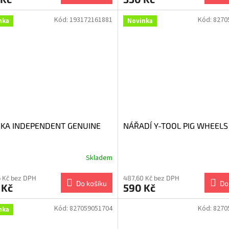
Kód:
193172161881
Kód:
8270
nka
Novinka
SKA INDEPENDENT GENUINE
NÁŘADÍ Y-TOOL PIG WHEELS
Skladem
 Kč bez DPH
487,60 Kč bez DPH
Do košíku
Do
 Kč
590 Kč
Kód:
827059051704
Kód:
8270
nka