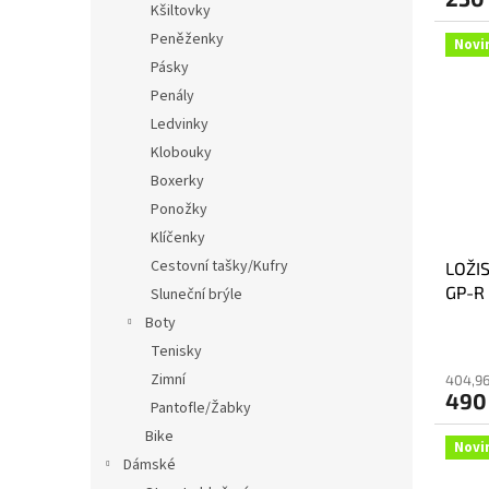
Kšiltovky
Peněženky
Novi
Pásky
Penály
Ledvinky
Klobouky
Boxerky
Ponožky
Klíčenky
Cestovní tašky/Kufry
LOŽI
GP-R
Sluneční brýle
Boty
Tenisky
Zimní
404,96
490
Pantofle/Žabky
Bike
Novi
Dámské