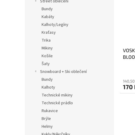
Street oblečení
Bundy
Kabáty
Kalhoty/Legíny
Kraťasy
Trika
Mikiny
VOSK
Košile
BLO
Šaty
Snowboard + Ski oblečení
Bundy
140,50
170 
Kalhoty
Technické mikiny
Technické prádlo
Rukavice
Brýle
Helmy
Kukly/Nákrčníky