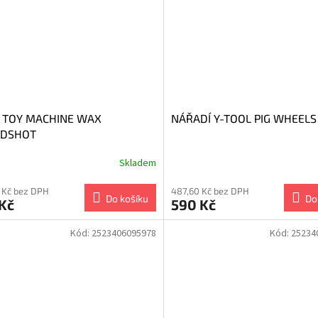
 TOY MACHINE WAX
NÁŘADÍ Y-TOOL PIG WHEELS
ODSHOT
Skladem
 Kč bez DPH
487,60 Kč bez DPH
Do košíku
Do
Kč
590 Kč
Kód:
2523406095978
Kód:
25234