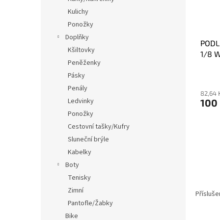
Kulichy
Ponožky
Doplňky
PODL
Kšiltovky
1/8 
Peněženky
Pásky
Penály
82,64 
Ledvinky
100
Ponožky
Cestovní tašky/Kufry
Sluneční brýle
Kabelky
Boty
Tenisky
Zimní
Přísluše
Pantofle/Žabky
Bike