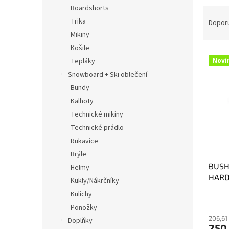
n
Boardshorts
Ř
e
a
Trika
Dopor
l
z
Mikiny
e
Košile
V
n
Tepláky
Novi
ý
í
Snowboard + Ski oblečení
p
p
Bundy
i
r
s
o
Kalhoty
p
d
Technické mikiny
r
u
Technické prádlo
o
k
Rukavice
d
t
Brýle
u
ů
BUSH
k
Helmy
HARD
t
Kukly/Nákrčníky
ů
Kulichy
Ponožky
206,61
Doplňky
250