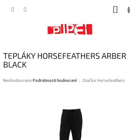
Přejít
NÁKUP
na
obsah
KOŠÍK
TEPLÁKY HORSEFEATHERS ARBER
BLACK
Průměrné
Neohodnoceno
Podrobnosti hodnocení
Značka:
Horsefeathers
hodnocení
produktu
je
0,0
z
5
hvězdiček.