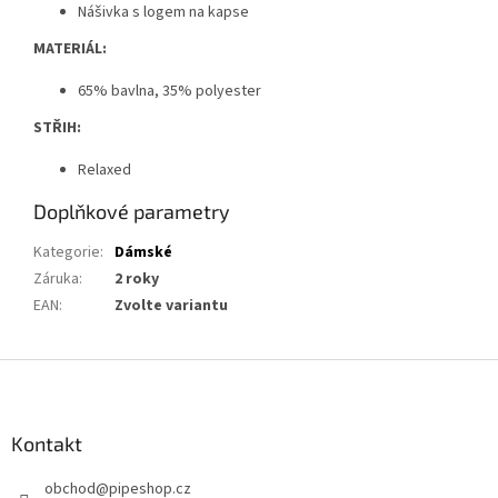
Nášivka s logem na kapse
MATERIÁL:
65% bavlna, 35% polyester
STŘIH:
Relaxed
Doplňkové parametry
Kategorie
:
Dámské
Záruka
:
2 roky
EAN
:
Zvolte variantu
Z
á
p
a
Kontakt
t
obchod
@
pipeshop.cz
í