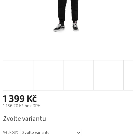
1 399 Kč
1 156,20 Kč bez DPH
Měrná
Zvolte variantu
cena:
Velikost