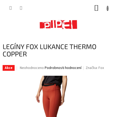
Přejít
NÁKUP
na
obsah
KOŠÍK
LEGÍNY FOX LUKANCE THERMO
COPPER
Průměrné
Neohodnoceno
Podrobnosti hodnocení
Značka:
Fox
Akce
hodnocení
produktu
je
0,0
z
5
hvězdiček.