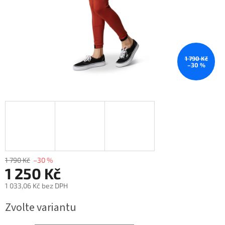
1 790 Kč
–30 %
1 790 Kč
–30 %
1 250 Kč
1 033,06 Kč bez DPH
Měrná
Zvolte variantu
cena: