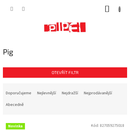
Přejít
NÁKUP
na
obsah
KOŠÍK
Pig
OTEVŘÍT FILTR
Ř
a
Doporučujeme
Nejlevnější
Nejdražší
Nejprodávanější
z
e
Abecedně
n
í
V
p
Kód:
827059275018
Novinka
ý