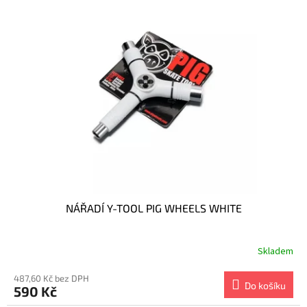
r
p
o
i
d
s
u
p
k
r
t
o
ů
d
u
k
t
ů
NÁŘADÍ Y-TOOL PIG WHEELS WHITE
Skladem
487,60 Kč bez DPH
Do košíku
590 Kč