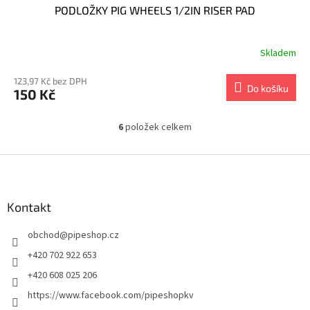
PODLOŽKY PIG WHEELS 1/2IN RISER PAD
Skladem
123,97 Kč bez DPH
Do košíku
150 Kč
6
položek celkem
O
v
l
Z
á
á
d
p
a
a
Kontakt
c
t
í
obchod
@
pipeshop.cz
í
p
r
+420 702 922 653
v
+420 608 025 206
k
y
https://www.facebook.com/pipeshopkv
v