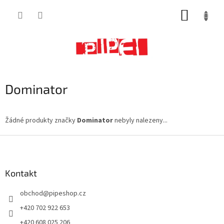
Přejít
NÁKUP
na
obsah
KOŠÍK
Dominator
Žádné produkty značky
Dominator
nebyly nalezeny...
Z
á
p
a
Kontakt
t
obchod
@
pipeshop.cz
í
+420 702 922 653
+420 608 025 206