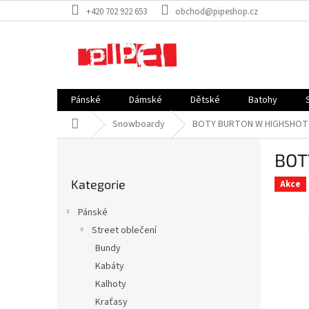
Přejít
+420 702 922 653
obchod@pipeshop.cz
na
obsah
Pánské
Dámské
Dětské
Batohy
Domů
Snowboardy
BOTY BURTON W HIGHSHOT
P
BOT
o
Přeskočit
s
Kategorie
kategorie
Akce
t
r
Pánské
a
Street oblečení
n
Bundy
n
í
Kabáty
p
Kalhoty
a
Kraťasy