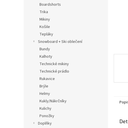
n
Boardshorts
e
Trika
l
Mikiny
Košile
Tepláky
Snowboard + Ski oblečení
Bundy
Kalhoty
Technické mikiny
Technické prádlo
Rukavice
Brýle
Helmy
Kukly/Nákrčníky
Popi
Kulichy
Ponožky
Det
Doplňky