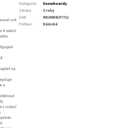
Kategorie
:
Snowboardy
Záruka
:
2 roky
EAN
:
9010884197711
souvat své
Pohlaví
:
Dámské
 ti nabízí
budou
řipojení
ně
 najdeš na
lepšuje
e a
 utáhnout
ty.
 s izolací
.
zepředu
í.