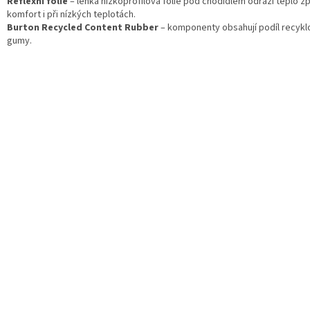
Reflexní fólie
– lehká nízkoprofilová fólie pod chodidlem odráží teplo z
komfort i při nízkých teplotách.
Burton Recycled Content Rubber
– komponenty obsahují podíl recyk
gumy.