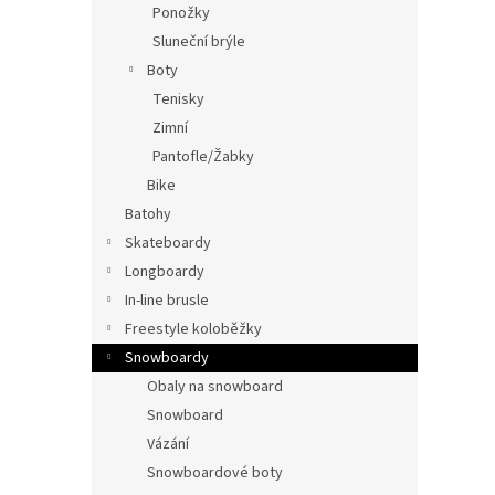
Ponožky
Sluneční brýle
Boty
Tenisky
Zimní
Pantofle/Žabky
Bike
Batohy
Skateboardy
Longboardy
In-line brusle
Freestyle koloběžky
Snowboardy
Obaly na snowboard
Snowboard
Vázání
Snowboardové boty