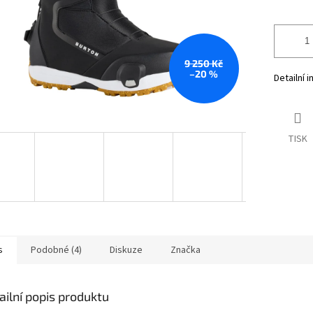
9 250 Kč
–20 %
Detailní 
TISK
s
Podobné (4)
Diskuze
Značka
ailní popis produktu