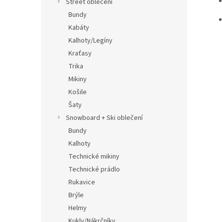
Street oblečení
Bundy
Kabáty
Kalhoty/Legíny
Kraťasy
Trika
Mikiny
Košile
Šaty
Snowboard + Ski oblečení
Bundy
Kalhoty
Technické mikiny
Technické prádlo
Rukavice
Brýle
Helmy
Kukly/Nákrčníky