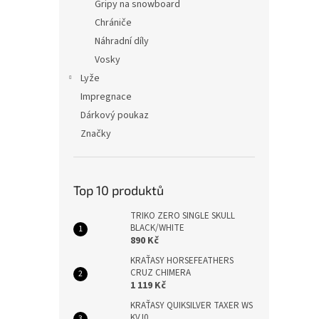
Gripy na snowboard
Chrániče
Náhradní díly
Vosky
Lyže
Impregnace
Dárkový poukaz
Značky
Top 10 produktů
TRIKO ZERO SINGLE SKULL
BLACK/WHITE
890 Kč
KRAŤASY HORSEFEATHERS
CRUZ CHIMERA
1 119 Kč
KRAŤASY QUIKSILVER TAXER WS
KVJ0