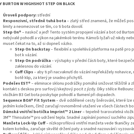
Y BURTON W HIGHSHOT STEP ON BLACK
Úroveň podpory:
střední
Responzivní, středně tuhá bota
– zlatý střed znamená, že můžeš po
limity a neomezovat se tím, co ti bota dovolí.
Step On®
– naskoč a jeď! Tento systém propojení vázání a bot od Burtonu
nebývalé pohodlí a výkon na jakémkoli terénu. Kámoši lyžaři už nikdy ne
muset čekat na to, až si dopneš vázko.
Step On backstay
– flexibilní a spolehlivá platforma na patě pro p
bot k vázání.
Step On podrážka
– výstupky v přední části boty, které bezpeč
zaklesnou do vázání.
Cuff Clips
– aby ti při nacvaknutí do vázání nepřekážely nohavice,
botě klip, za který je snadno přichytíš.
Podešev EST®
– eliminace sklonu podrážky pomáhá snižovat těžiště a z
kontakt s deskou pro surfový/skejtový pocit z jízdy. Díky stélce ReBounc
vložkám B3 Gel bota poskytuje pohodlí a tlumení při dopadech.
Sequence BOA® Fit System
– dvě oddělené cesty šněrování, které lze
jedním kolečkem, čímž zaručují rovnoměrné utažení ve všech částech bo
Dámská vnitřní botička Imprint™ 2 Liner
– tepelně tvarovatelná vložka
3M™ Thinsulate™ pro udržení tepla. Snadné zapínání pomocí suchého zipu
Manžeta Lock-Up Cuff
– nízkoprofilová vnitřní manžeta vede tkaničky 
kolem kotníku, zaručuje skvělé držení paty a snadné nazouvání i vyzouván