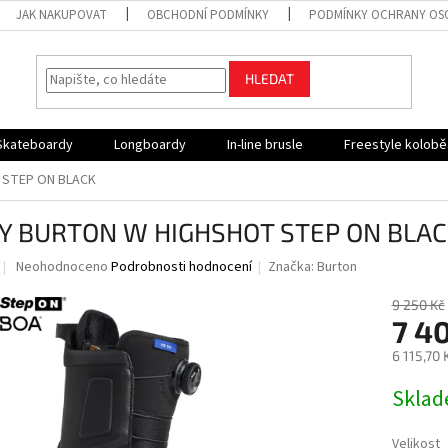
JAK NAKUPOVAT
OBCHODNÍ PODMÍNKY
PODMÍNKY OCHRANY OS
HLEDAT
Skateboardy
Longboardy
In-line brusle
Freestyle kolob
 STEP ON BLACK
Y BURTON W HIGHSHOT STEP ON BLAC
Průměrné
Neohodnoceno
Podrobnosti hodnocení
Značka:
Burton
hodnocení
produktu
9 250 Kč
je
7 4
0,0
6 115,70
z
5
Měrná
Skla
hvězdiček.
cena:
Velikost