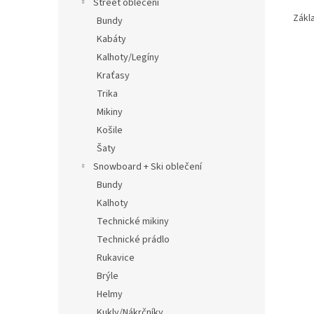
Street oblečení
Zákl
Bundy
Kabáty
Kalhoty/Legíny
Kraťasy
Trika
Mikiny
Košile
Šaty
Snowboard + Ski oblečení
Bundy
Kalhoty
Technické mikiny
Technické prádlo
Rukavice
Brýle
Helmy
Kukly/Nákrčníky