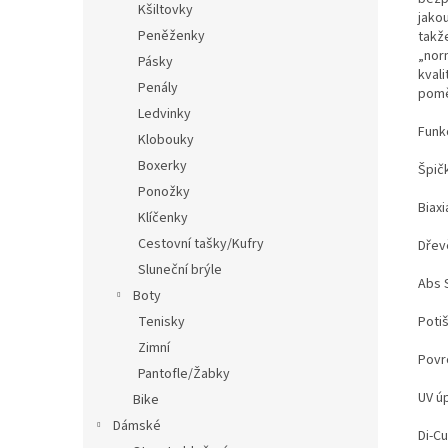
Kšiltovky
jakou
Peněženky
takž
„norm
Pásky
kvali
Penály
pomě
Ledvinky
Funk
Klobouky
Boxerky
Špič
Ponožky
Biaxi
Klíčenky
Cestovní tašky/Kufry
Dřev
Sluneční brýle
Abs 
Boty
Tenisky
Poti
Zimní
Povr
Pantofle/Žabky
UV ú
Bike
Dámské
Di-C