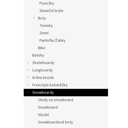
Ponožky
Sluneční brýle
Boty
Tenisky
Zimní
Pantofle/Žabky
Bike
Batohy
Skateboardy
Longboardy
In-line brusle
Freestyle koloběžky
Snowboardy
Obaly na snowboard
Snowboard
Vázání
Snowboardové boty