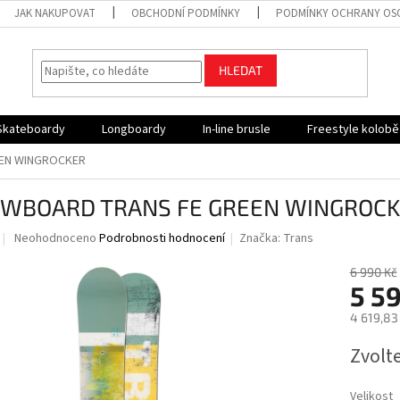
JAK NAKUPOVAT
OBCHODNÍ PODMÍNKY
PODMÍNKY OCHRANY OS
HLEDAT
Skateboardy
Longboardy
In-line brusle
Freestyle kolob
EN WINGROCKER
WBOARD TRANS FE GREEN WINGROC
Průměrné
Neohodnoceno
Podrobnosti hodnocení
Značka:
Trans
hodnocení
produktu
6 990 Kč
je
5 5
0,0
4 619,83
z
5
Měrná
Zvolt
hvězdiček.
cena:
Velikost