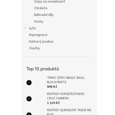
Gripy na snowboard
Chrániče
Náhradní díly
Vosky
Lyže
Impregnace
Dárkový poukaz
Značky
Top 10 produktů
TRIKO ZERO SINGLE SKULL
BLACK/WHITE
890 Kč
KRAŤASY HORSEFEATHERS
CRUZ CHIMERA
1 119 Kč
KRAŤASY QUIKSILVER TAXER WS
KVJ0