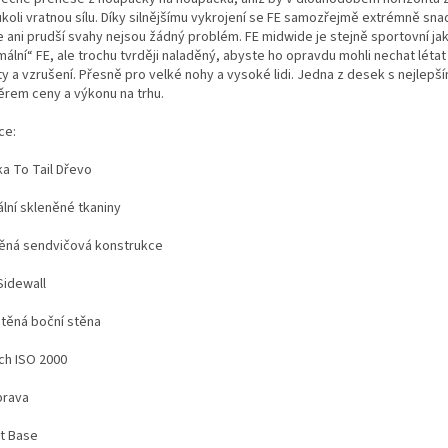
koli vratnou sílu. Díky silnějšímu vykrojení se FE samozřejmě extrémně sna
e ani prudší svahy nejsou žádný problém. FE midwide je stejně sportovní ja
ální“ FE, ale trochu tvrději naladěný, abyste ho opravdu mohli nechat létat
ty a vzrušení. Přesně pro velké nohy a vysoké lidi. Jedna z desek s nejlepš
rem ceny a výkonu na trhu.
ce:
ka To Tail Dřevo
ální skleněné tkaniny
ěná sendvičová konstrukce
Sidewall
štěná boční stěna
ch ISO 2000
prava
ut Base