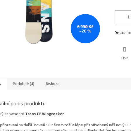
6 990 Kč
–20 %
Detailní 
TISK
s
Podobné (4)
Diskuze
ailní popis produktu
ký snowboard
Trans FE Wingrocker
 připraveni na další úroveň? O něco tvrdší a lépe přizpůsobený náš nový FE
ečně přenese z houpačky na houpačku, aniž by v dlouhodobém horizontu zt