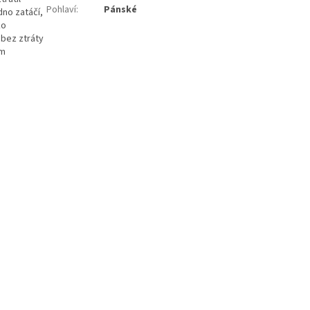
Pohlaví
:
Pánské
dno zatáčí,
ko
 bez ztráty
ím