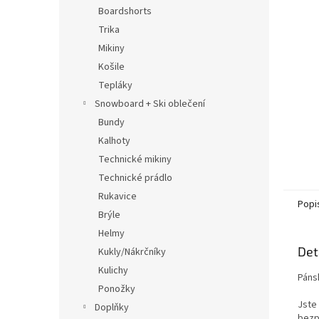
n
Boardshorts
e
Trika
l
Mikiny
Košile
Tepláky
Snowboard + Ski oblečení
Bundy
Kalhoty
Technické mikiny
Technické prádlo
Rukavice
Popi
Brýle
Helmy
Det
Kukly/Nákrčníky
Kulichy
Páns
Ponožky
Jste
Doplňky
bezp