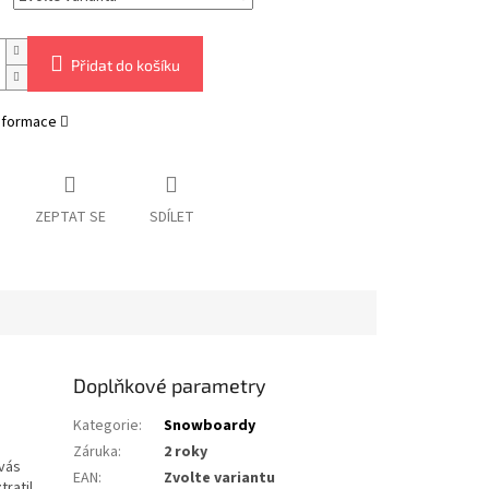
Přidat do košíku
informace
ZEPTAT SE
SDÍLET
Doplňkové parametry
Kategorie
:
Snowboardy
Záruka
:
2 roky
 vás
EAN
:
Zvolte variantu
ratil