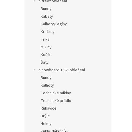
Street oblečení
Bundy
Kabáty
Kalhoty/Legíny
Kraťasy
Trika
Mikiny
Košile
Šaty
Snowboard + Ski oblečení
Bundy
Kalhoty
Technické mikiny
Technické prádlo
Rukavice
Brýle
Helmy
Kukly/Nákrčníky