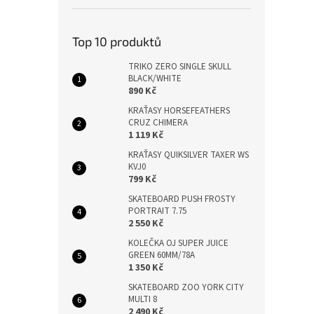
Top 10 produktů
TRIKO ZERO SINGLE SKULL
BLACK/WHITE
890 Kč
KRAŤASY HORSEFEATHERS
CRUZ CHIMERA
1 119 Kč
KRAŤASY QUIKSILVER TAXER WS
KVJ0
799 Kč
SKATEBOARD PUSH FROSTY
PORTRAIT 7.75
2 550 Kč
KOLEČKA OJ SUPER JUICE
GREEN 60MM/78A
1 350 Kč
SKATEBOARD ZOO YORK CITY
MULTI 8
2 490 Kč