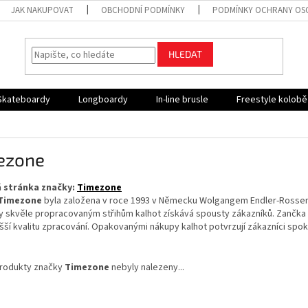
JAK NAKUPOVAT
OBCHODNÍ PODMÍNKY
PODMÍNKY OCHRANY OS
HLEDAT
Skateboardy
Longboardy
In-line brusle
Freestyle kolob
ezone
 stránka značky:
Timezone
Timezone
byla založena v roce 1993 v Německu Wolgangem Endler-Rossem
ky skvěle propracovaným střihům kalhot získává spousty zákazníků. Zančka
šší kvalitu zpracování. Opakovanými nákupy kalhot potvrzují zákazníci sp
rodukty značky
Timezone
nebyly nalezeny...