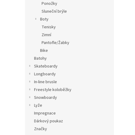
Ponožky
Sluneční brýle
Boty
Tenisky
Zimní
Pantofle/Žabky
Bike
Batohy
Skateboardy
Longboardy
In-line brusle
Freestyle koloběžky
Snowboardy
Lyže
Impregnace
Dárkový poukaz
Značky