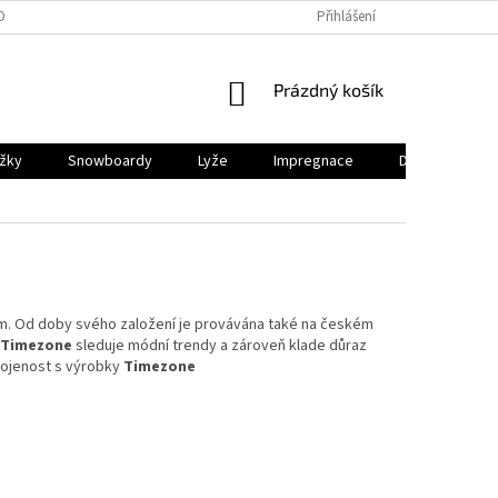
OBNÍCH ÚDAJŮ
PRODEJNY
REKLAMACE
Přihlášení
VRÁCENÍ A ODSTOUP
NÁKUPNÍ
Prázdný košík
KOŠÍK
ěžky
Snowboardy
Lyže
Impregnace
Dárkový pouk
. Od doby svého založení je provávána také na českém
Timezone
sleduje módní trendy a zároveň klade důraz
okojenost s výrobky
Timezone