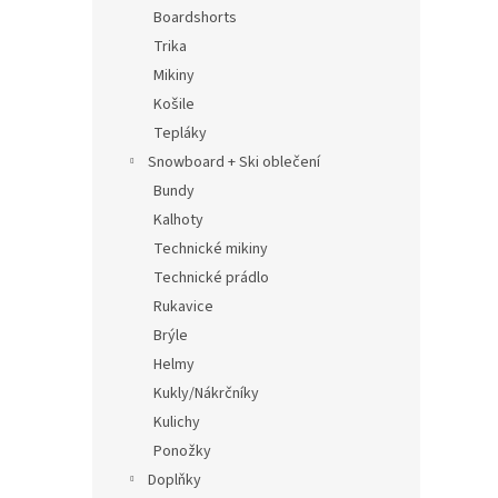
n
Boardshorts
e
Trika
l
Mikiny
Košile
Tepláky
Snowboard + Ski oblečení
Bundy
Kalhoty
Technické mikiny
Technické prádlo
Rukavice
Brýle
Helmy
Kukly/Nákrčníky
Kulichy
Ponožky
Doplňky