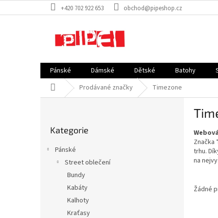
Přejít
+420 702 922 653
obchod@pipeshop.cz
na
obsah
Pánské
Dámské
Dětské
Batohy
Domů
Prodávané značky
Timezone
P
Tim
o
Přeskočit
s
Kategorie
kategorie
Webová
t
Značka
r
Pánské
trhu. Dí
a
na nejvy
Street oblečení
n
Bundy
n
í
Kabáty
Žádné p
p
Kalhoty
a
Kraťasy