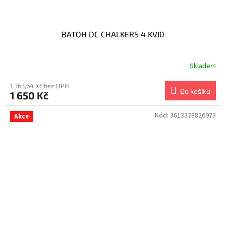
BATOH DC CHALKERS 4 KVJ0
Skladem
1 363,64 Kč bez DPH
Do košíku
1 650 Kč
Kód:
3613378826973
Akce