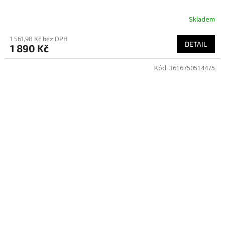
Skladem
1 561,98 Kč bez DPH
DETAIL
1 890 Kč
Kód:
3616750514475