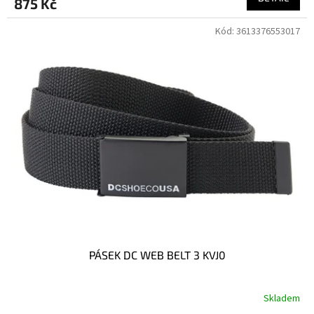
875 Kč
Kód:
3613376553017
PÁSEK DC WEB BELT 3 KVJ0
Skladem