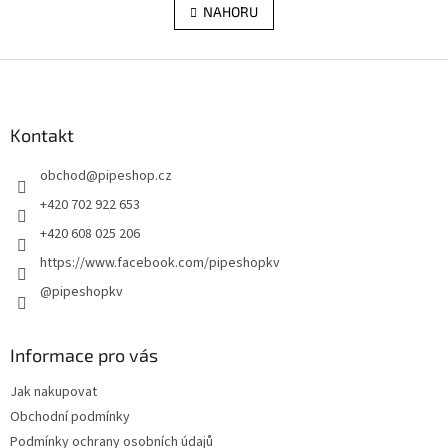
l
NAHORU
n
á
k
d
o
v
Z
a
á
c
á
n
í
p
í
p
a
Kontakt
r
t
v
obchod
@
pipeshop.cz
í
k
y
+420 702 922 653
v
+420 608 025 206
ý
p
https://www.facebook.com/pipeshopkv
i
@pipeshopkv
s
u
Informace pro vás
Jak nakupovat
Obchodní podmínky
Podmínky ochrany osobních údajů