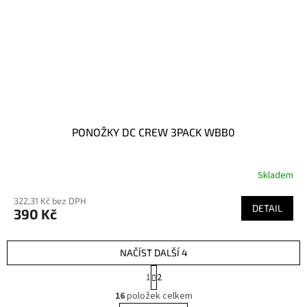
PONOŽKY DC CREW 3PACK WBB0
Skladem
322,31 Kč bez DPH
DETAIL
390 Kč
NAČÍST DALŠÍ 4
S
1
2
t
O
r
16
položek celkem
v
á