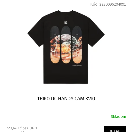
Kód:
2230096204091
TRIKO DC HANDY CAM KVJ0
Skladem
723,14 Kč bez DPH
DETAIL