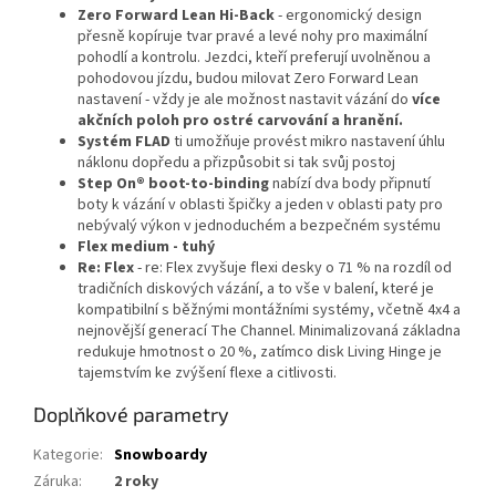
Zero Forward Lean Hi-Back
- ergonomický design
přesně kopíruje tvar pravé a levé nohy pro maximální
pohodlí a kontrolu. Jezdci, kteří preferují uvolněnou a
pohodovou jízdu, budou milovat Zero Forward Lean
nastavení - vždy je ale možnost nastavit vázání do
více
akčních poloh pro ostré carvování a hranění.
Systém FLAD
ti umožňuje provést mikro nastavení úhlu
náklonu dopředu a přizpůsobit si tak svůj postoj
Step On® boot-to-binding
nabízí dva body připnutí
boty k vázání v oblasti špičky a jeden v oblasti paty pro
nebývalý výkon v jednoduchém a bezpečném systému
Flex medium - tuhý
Re: Flex
- re: Flex zvyšuje flexi desky o 71 % na rozdíl od
tradičních diskových vázání, a to vše v balení, které je
kompatibilní s běžnými montážními systémy, včetně 4x4 a
nejnovější generací The Channel. Minimalizovaná základna
redukuje hmotnost o 20 %, zatímco disk Living Hinge je
tajemstvím ke zvýšení flexe a citlivosti.
Doplňkové parametry
Kategorie
:
Snowboardy
Záruka
:
2 roky