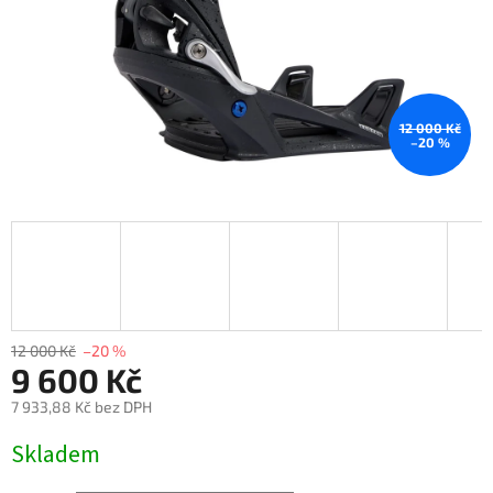
12 000 Kč
–20 %
12 000 Kč
–20 %
9 600 Kč
7 933,88 Kč bez DPH
Měrná
Skladem
cena: