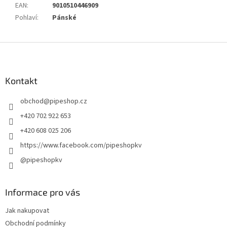
EAN
:
9010510446909
Pohlaví
:
Pánské
Z
á
p
a
Kontakt
t
obchod
@
pipeshop.cz
í
+420 702 922 653
+420 608 025 206
https://www.facebook.com/pipeshopkv
@pipeshopkv
Informace pro vás
Jak nakupovat
Obchodní podmínky