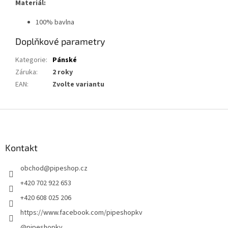
Materiál:
100% bavlna
Doplňkové parametry
Kategorie
:
Pánské
Záruka
:
2 roky
EAN
:
Zvolte variantu
Z
á
p
a
Kontakt
t
obchod
@
pipeshop.cz
í
+420 702 922 653
+420 608 025 206
https://www.facebook.com/pipeshopkv
@pipeshopkv