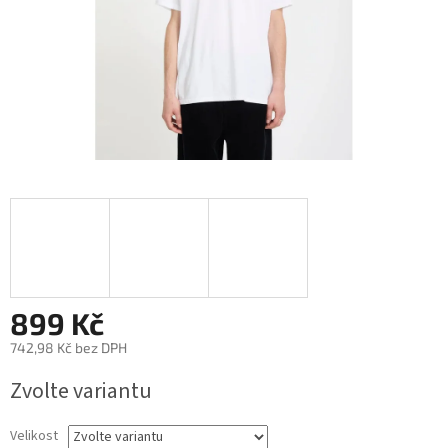
899 Kč
742,98 Kč bez DPH
Měrná
Zvolte variantu
cena:
Velikost