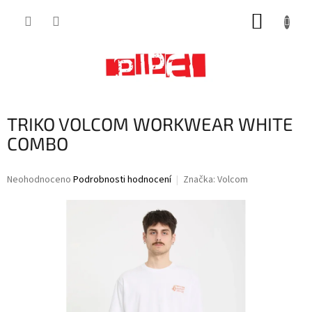
Přejít
NÁKUP
na
obsah
KOŠÍK
TRIKO VOLCOM WORKWEAR WHITE
COMBO
Průměrné
Neohodnoceno
Podrobnosti hodnocení
Značka:
Volcom
hodnocení
produktu
je
0,0
z
5
hvězdiček.