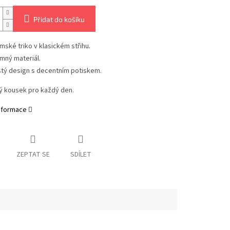
Přidat do košíku
mské triko v klasickém střihu.
mný materiál.
stý design s decentním potiskem.
ý kousek pro každý den.
informace
ZEPTAT SE
SDÍLET