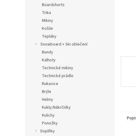
n
Boardshorts
e
Trika
l
Mikiny
Košile
Tepláky
Snowboard + Ski oblečení
Bundy
Kalhoty
Technické mikiny
Technické prádlo
Rukavice
Brýle
Helmy
Kukly/Nákrčníky
Kulichy
Popi
Ponožky
Doplňky