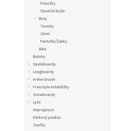
Ponožky
Sluneční brýle
Boty
Tenisky
Zimní
Pantofle/Žabky
Bike
Batohy
Skateboardy
Longboardy
In-line brusle
Freestyle koloběžky
Snowboardy
Lyže
Impregnace
Dárkový poukaz
Značky