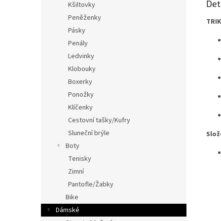
Det
Kšiltovky
Peněženky
TRI
Pásky
Penály
Ledvinky
Klobouky
Boxerky
Ponožky
Klíčenky
Cestovní tašky/Kufry
Sluneční brýle
Slož
Boty
Tenisky
Zimní
Pantofle/Žabky
Bike
Dámské