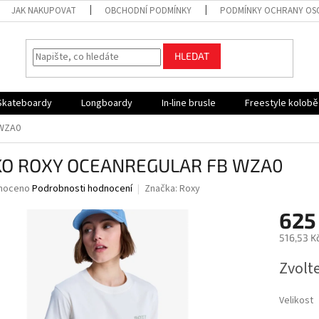
JAK NAKUPOVAT
OBCHODNÍ PODMÍNKY
PODMÍNKY OCHRANY OS
HLEDAT
Skateboardy
Longboardy
In-line brusle
Freestyle kolob
WZA0
KO ROXY OCEANREGULAR FB WZA0
né
noceno
Podrobnosti hodnocení
Značka:
Roxy
ní
625
u
516,53 K
Měrná
Zvolt
cena:
ek.
Velikost