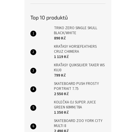
Top 10 produktů
TRIKO ZERO SINGLE SKULL
BLACK/WHITE
890 Kč
KRAŤASY HORSEFEATHERS
CRUZ CHIMERA
1 119 Kč
KRAŤASY QUIKSILVER TAXER WS
KVJ0
799 Kč
SKATEBOARD PUSH FROSTY
PORTRAIT 7.75
2 550 Kč
KOLEČKA OJ SUPER JUICE
GREEN 60MM/78A
1 350 Kč
SKATEBOARD ZOO YORK CITY
MULTI 8
2 490 Kč