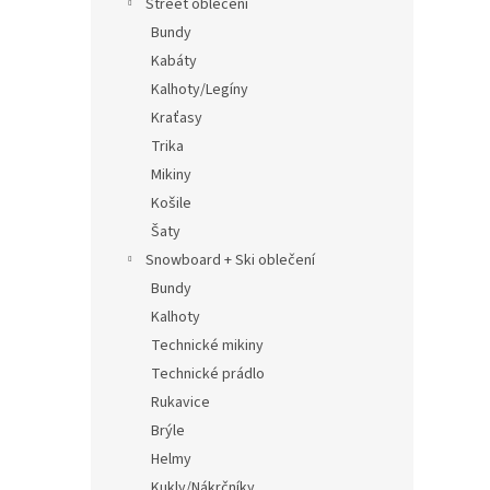
Street oblečení
Bundy
Kabáty
Kalhoty/Legíny
Kraťasy
Trika
Mikiny
Košile
Šaty
Snowboard + Ski oblečení
Bundy
Kalhoty
Technické mikiny
Technické prádlo
Rukavice
Brýle
Helmy
Kukly/Nákrčníky