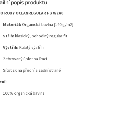
ailní popis produktu
KO ROXY OCEANREGULAR FB WZA0
Materiál:
Organická bavlna [140 g/m2]
Střih:
klasický, pohodlný regular fit
Výstřih:
Kulatý výstřih
Žebrovaný úplet na límci
Sítotisk na přední a zadní straně
ení:
100% organická bavlna