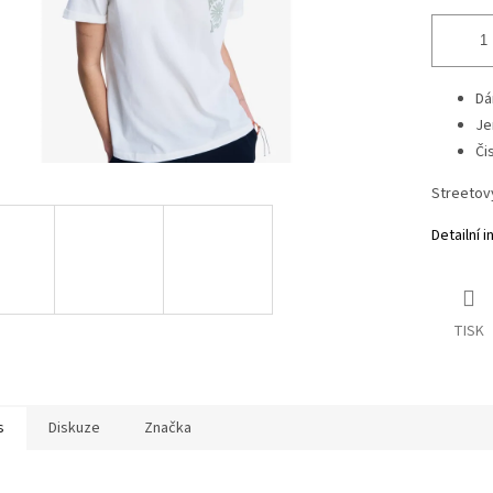
Dá
Je
Či
Streetov
Detailní 
TISK
s
Diskuze
Značka