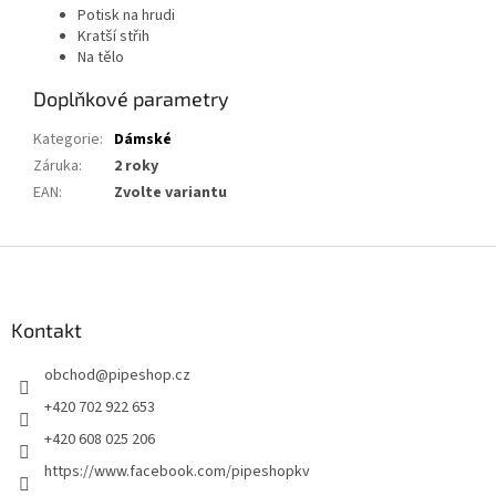
Potisk na hrudi
Kratší střih
Na tělo
Doplňkové parametry
Kategorie
:
Dámské
Záruka
:
2 roky
EAN
:
Zvolte variantu
Z
á
p
a
Kontakt
t
obchod
@
pipeshop.cz
í
+420 702 922 653
+420 608 025 206
https://www.facebook.com/pipeshopkv