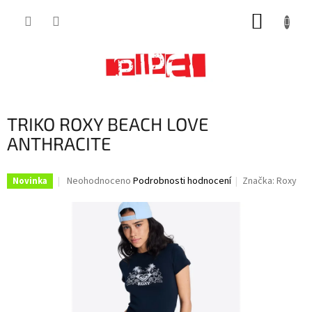
Přejít
NÁKUP
na
obsah
KOŠÍK
TRIKO ROXY BEACH LOVE
ANTHRACITE
Průměrné
Neohodnoceno
Podrobnosti hodnocení
Značka:
Roxy
Novinka
hodnocení
produktu
je
0,0
z
5
hvězdiček.