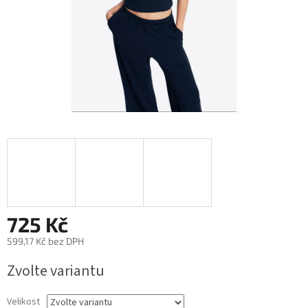
725 Kč
599,17 Kč bez DPH
Měrná
Zvolte variantu
cena:
Velikost