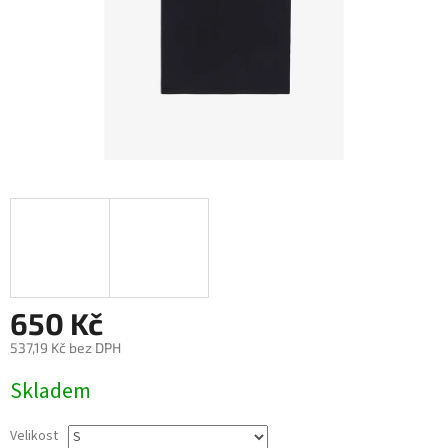
650 Kč
537,19 Kč bez DPH
Měrná
Skladem
cena:
Velikost