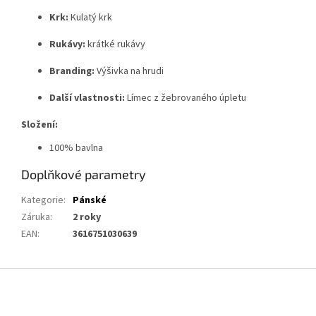
Krk:
Kulatý krk
Rukávy:
krátké rukávy
Branding:
Výšivka na hrudi
Další vlastnosti:
Límec z žebrovaného úpletu
Složení:
100% bavlna
Doplňkové parametry
Kategorie
:
Pánské
Záruka
:
2 roky
EAN
:
3616751030639
Z
á
p