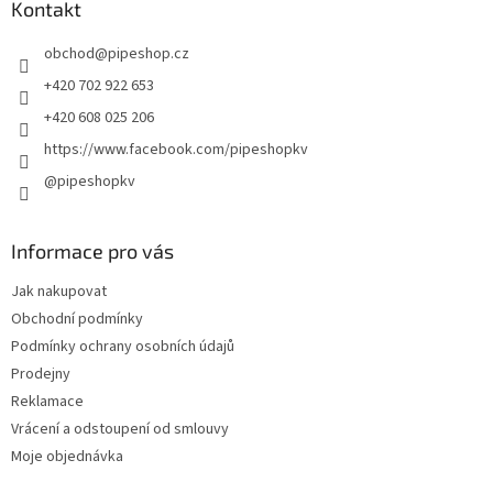
a
Kontakt
t
obchod
@
pipeshop.cz
í
+420 702 922 653
+420 608 025 206
https://www.facebook.com/pipeshopkv
@pipeshopkv
Informace pro vás
Jak nakupovat
Obchodní podmínky
Podmínky ochrany osobních údajů
Prodejny
Reklamace
Vrácení a odstoupení od smlouvy
Moje objednávka