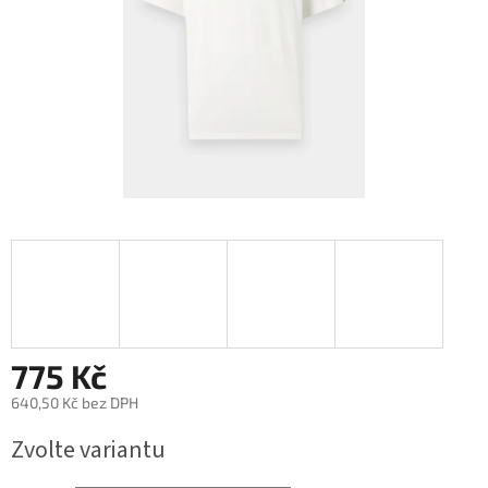
775 Kč
640,50 Kč bez DPH
Měrná
Zvolte variantu
cena: