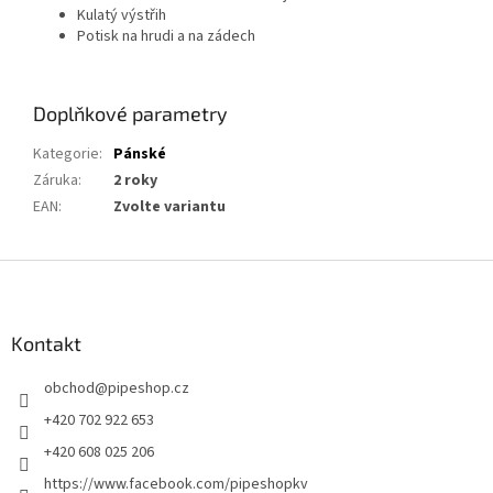
Kulatý výstřih
Potisk na hrudi a na zádech
Doplňkové parametry
Kategorie
:
Pánské
Záruka
:
2 roky
EAN
:
Zvolte variantu
Z
á
p
a
Kontakt
t
obchod
@
pipeshop.cz
í
+420 702 922 653
+420 608 025 206
https://www.facebook.com/pipeshopkv