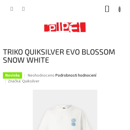
Přejít
NÁKUP
na
obsah
KOŠÍK
TRIKO QUIKSILVER EVO BLOSSOM
SNOW WHITE
Průměrné
Neohodnoceno
Podrobnosti hodnocení
Novinka
hodnocení
Značka:
Quiksilver
produktu
je
0,0
z
5
hvězdiček.