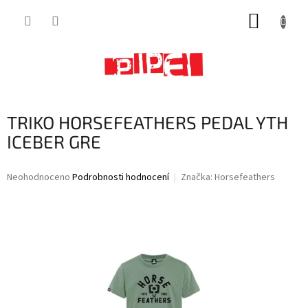
Přejít
NÁKUP
na
obsah
KOŠÍK
TRIKO HORSEFEATHERS PEDAL YTH
ICEBER GRE
Průměrné
Neohodnoceno
Podrobnosti hodnocení
Značka:
Horsefeathers
hodnocení
produktu
je
0,0
z
5
hvězdiček.