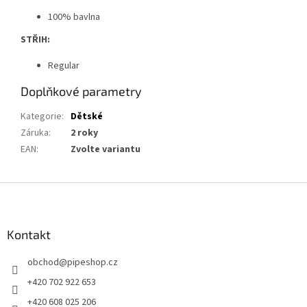
100% bavlna
STŘIH:
Regular
Doplňkové parametry
Kategorie
:
Dětské
Záruka
:
2 roky
EAN
:
Zvolte variantu
Z
á
p
a
Kontakt
t
obchod
@
pipeshop.cz
í
+420 702 922 653
+420 608 025 206