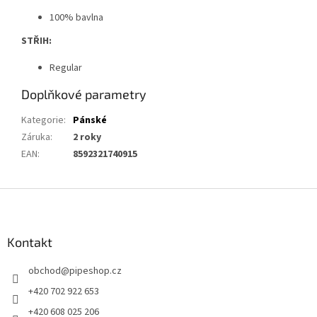
100% bavlna
STŘIH:
Regular
Doplňkové parametry
Kategorie
:
Pánské
Záruka
:
2 roky
EAN
:
8592321740915
Z
á
p
a
Kontakt
t
obchod
@
pipeshop.cz
í
+420 702 922 653
+420 608 025 206