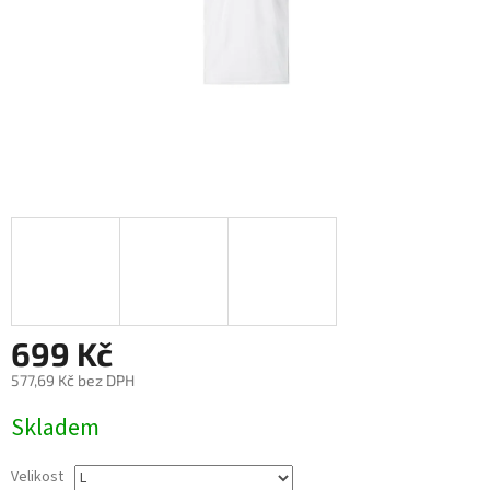
699 Kč
577,69 Kč bez DPH
Měrná
Skladem
cena:
Velikost