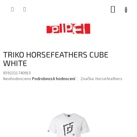
Přejít
NÁKUP
na
obsah
KOŠÍK
TRIKO HORSEFEATHERS CUBE
WHITE
8592321740915
Průměrné
Neohodnoceno
Podrobnosti hodnocení
Značka:
Horsefeathers
hodnocení
produktu
je
0,0
z
5
hvězdiček.