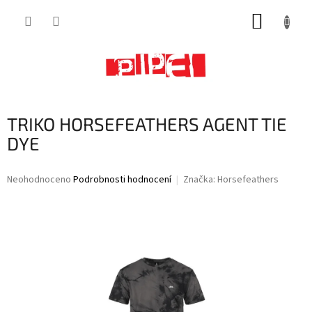
Přejít
NÁKUP
na
obsah
KOŠÍK
TRIKO HORSEFEATHERS AGENT TIE
DYE
Průměrné
Neohodnoceno
Podrobnosti hodnocení
Značka:
Horsefeathers
hodnocení
produktu
je
0,0
z
5
hvězdiček.