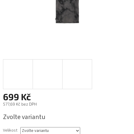
699 Kč
577,69 Kč bez DPH
Měrná
Zvolte variantu
cena:
Velikost