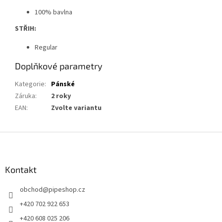
100% bavlna
STŘIH:
Regular
Doplňkové parametry
Kategorie
:
Pánské
Záruka
:
2 roky
EAN
:
Zvolte variantu
Z
á
p
a
Kontakt
t
obchod
@
pipeshop.cz
í
+420 702 922 653
+420 608 025 206