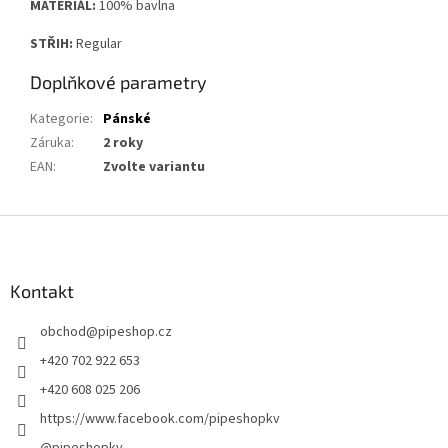
MATERIÁL:
100% bavlna
STŘIH:
Regular
Doplňkové parametry
Kategorie
:
Pánské
Záruka
:
2 roky
EAN
:
Zvolte variantu
Z
á
p
a
Kontakt
t
obchod
@
pipeshop.cz
í
+420 702 922 653
+420 608 025 206
https://www.facebook.com/pipeshopkv