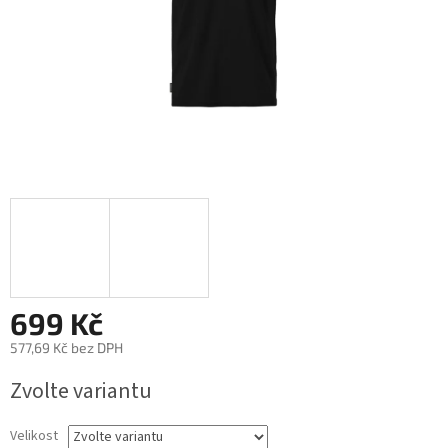
699 Kč
577,69 Kč bez DPH
Měrná
Zvolte variantu
cena:
Velikost