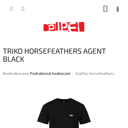
Přejít
NÁKUP
na
obsah
KOŠÍK
TRIKO HORSEFEATHERS AGENT
BLACK
Průměrné
Neohodnoceno
Podrobnosti hodnocení
Značka:
Horsefeathers
hodnocení
produktu
je
0,0
z
5
hvězdiček.