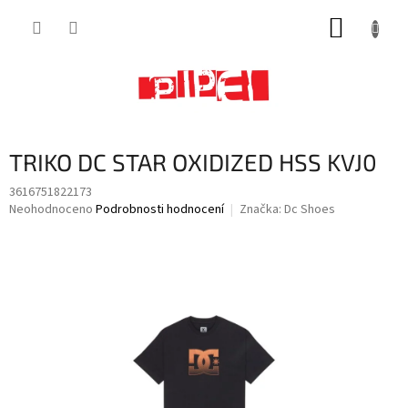
Přejít
NÁKUP
na
obsah
KOŠÍK
TRIKO DC STAR OXIDIZED HSS KVJ0
3616751822173
Průměrné
Neohodnoceno
Podrobnosti hodnocení
Značka:
Dc Shoes
hodnocení
produktu
je
0,0
z
5
hvězdiček.