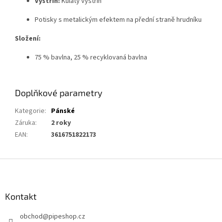
Výstřih:
Kulatý výstřih
Potisky s metalickým efektem na přední straně hrudníku
Složení:
75 % bavlna, 25 % recyklovaná bavlna
Doplňkové parametry
Kategorie
:
Pánské
Záruka
:
2 roky
EAN
:
3616751822173
Z
á
p
a
Kontakt
t
obchod
@
pipeshop.cz
í