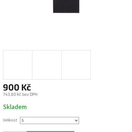
900 Kč
743,80 Kč bez DPH
Měrná
Skladem
cena:
Velikost