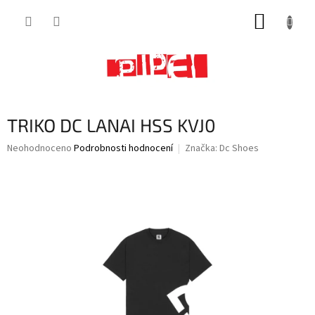
Přejít
NÁKUP
na
obsah
KOŠÍK
TRIKO DC LANAI HSS KVJ0
Průměrné
Neohodnoceno
Podrobnosti hodnocení
Značka:
Dc Shoes
hodnocení
produktu
je
0,0
z
5
hvězdiček.