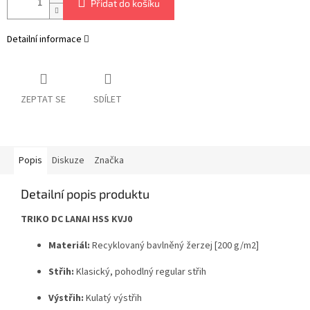
Přidat do košíku
Detailní informace
ZEPTAT SE
SDÍLET
Popis
Diskuze
Značka
Detailní popis produktu
TRIKO DC LANAI HSS KVJ0
Materiál:
Recyklovaný bavlněný žerzej [200 g/m2]
Střih:
Klasický, pohodlný regular střih
Výstřih:
Kulatý výstřih