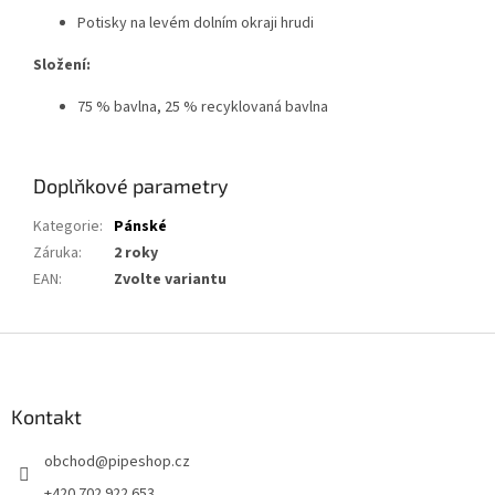
Potisky na levém dolním okraji hrudi
Složení:
75 % bavlna, 25 % recyklovaná bavlna
Doplňkové parametry
Kategorie
:
Pánské
Záruka
:
2 roky
EAN
:
Zvolte variantu
Z
á
p
a
Kontakt
t
obchod
@
pipeshop.cz
í
+420 702 922 653