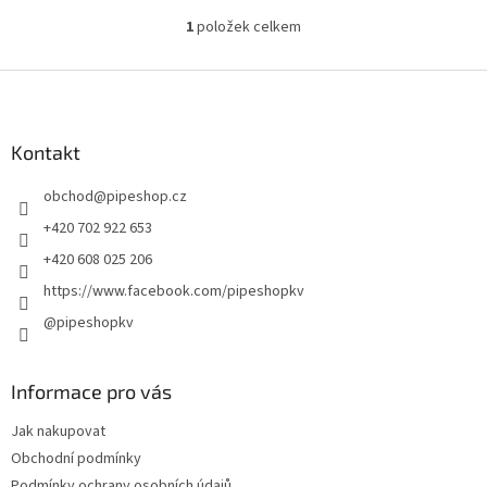
1
položek celkem
O
v
l
Z
á
á
d
p
a
a
Kontakt
c
t
í
obchod
@
pipeshop.cz
í
p
r
+420 702 922 653
v
+420 608 025 206
k
y
https://www.facebook.com/pipeshopkv
v
@pipeshopkv
ý
p
i
s
Informace pro vás
u
Jak nakupovat
Obchodní podmínky
Podmínky ochrany osobních údajů