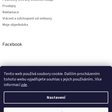
Prodejny
Reklamace
Vrácení a odstoupení od smlouvy
Moje objednávka
Facebook
Instagram
Tento web používá soubory cookie. Dalším procházením
tohoto webu vyjadřujete souhlas s jejich používáním.. Více
Sledovat na Instagramu
informací
zde
.
Nastavení
Vytvořil Shoptet