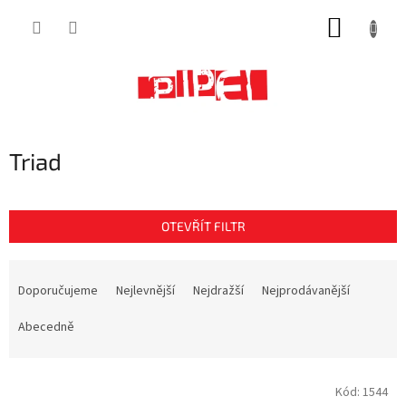
Přejít
NÁKUP
na
obsah
KOŠÍK
Triad
OTEVŘÍT FILTR
Ř
a
Doporučujeme
Nejlevnější
Nejdražší
Nejprodávanější
z
e
Abecedně
n
í
V
p
Kód:
1544
ý