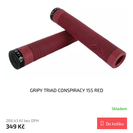
r
p
o
i
d
s
u
p
k
r
t
o
ů
d
u
k
t
ů
GRIPY TRIAD CONSPIRACY 155 RED
Skladem
288,43 Kč bez DPH
Do košíku
349 Kč