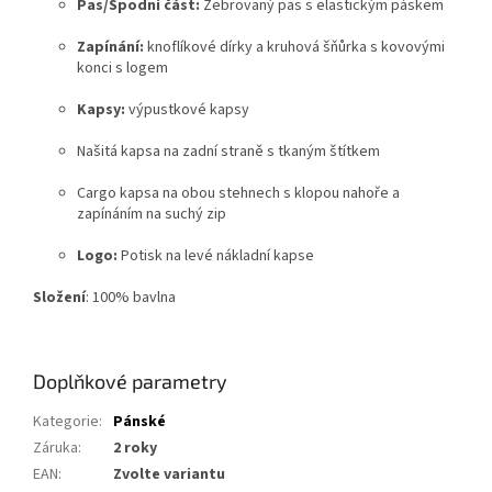
Pas/Spodní část:
Žebrovaný pas s elastickým páskem
Zapínání:
knoflíkové dírky a kruhová šňůrka s kovovými
konci s logem
Kapsy:
výpustkové kapsy
Našitá kapsa na zadní straně s tkaným štítkem
Cargo kapsa na obou stehnech s klopou nahoře a
zapínáním na suchý zip
Logo:
Potisk na levé nákladní kapse
Složení
:
100% bavlna
Doplňkové parametry
Kategorie
:
Pánské
Záruka
:
2 roky
EAN
:
Zvolte variantu