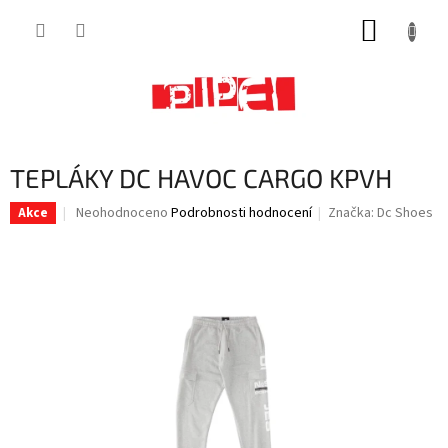
Přejít
NÁKUP
na
obsah
KOŠÍK
TEPLÁKY DC HAVOC CARGO KPVH
Průměrné
Neohodnoceno
Podrobnosti hodnocení
Značka:
Dc Shoes
Akce
hodnocení
produktu
je
0,0
z
5
hvězdiček.