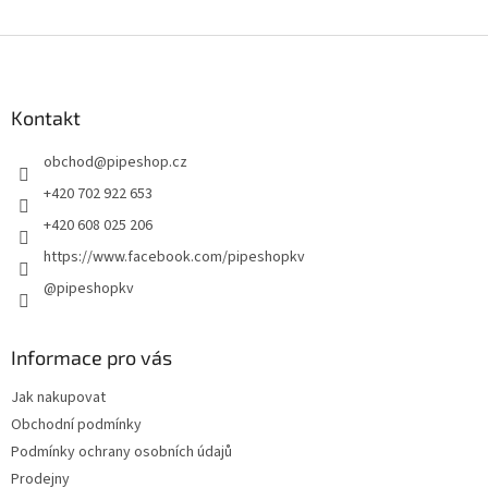
Z
á
p
a
Kontakt
t
obchod
@
pipeshop.cz
í
+420 702 922 653
+420 608 025 206
https://www.facebook.com/pipeshopkv
@pipeshopkv
Informace pro vás
Jak nakupovat
Obchodní podmínky
Podmínky ochrany osobních údajů
Prodejny