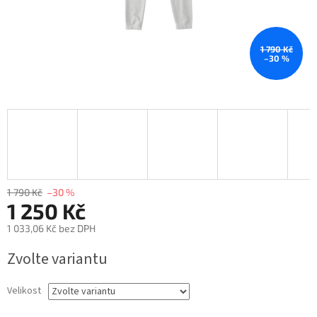
1 790 Kč
–30 %
1 790 Kč
–30 %
1 250 Kč
1 033,06 Kč bez DPH
Měrná
Zvolte variantu
cena:
Velikost