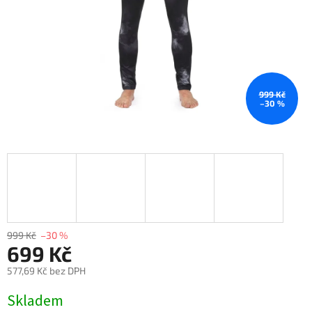
999 Kč
–30 %
999 Kč
–30 %
699 Kč
577,69 Kč bez DPH
Měrná
Skladem
cena: