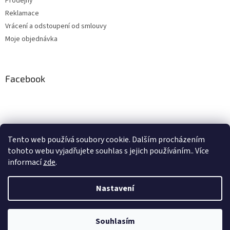
Prodejny
Reklamace
Vrácení a odstoupení od smlouvy
Moje objednávka
Facebook
Instagram
Tento web používá soubory cookie. Dalším procházením
tohoto webu vyjadřujete souhlas s jejich používáním.. Více
Sledovat na Instagramu
informací
zde
.
Nastavení
Vytvořil Shoptet
Souhlasím
Copyright 2026
Pipe, s.r.o.
. Všechna práva vyhrazena.