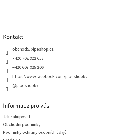
Z
á
p
a
Kontakt
t
obchod
@
pipeshop.cz
í
+420 702 922 653
+420 608 025 206
https://www.facebook.com/pipeshopkv
@pipeshopkv
Informace pro vás
Jak nakupovat
Obchodní podmínky
Podmínky ochrany osobních údajů