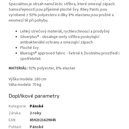
Specialitou je obsah nanočástic stříbra, které omezují zápach.
Samozřejmostí jsou příjemné ploché švy. Riley Pants jsou
vyrobené z 92% polyesteru a díky 8% elastanu jsou pružné a
neomezí tě při pohybu.
Lehký strečový materiál, rychleschnoucí a prodyšný
Silverplus® - obsahuje ionty stříbra poskytující
antibakteriální ochranu a omezující zápach
Ploché švy
Bluesign® approved fabric - šetrné k životnímu prostředí i
spotřebiteli
MATERIÁL:
92% polyester, 8% elastan
Výška modela: 180 cm
Váha modela: 70 kg
Doplňkové parametry
Kategorie
:
Pánské
Záruka
:
2 roky
EAN
:
8592321629845
Pohlaví
:
Pánské