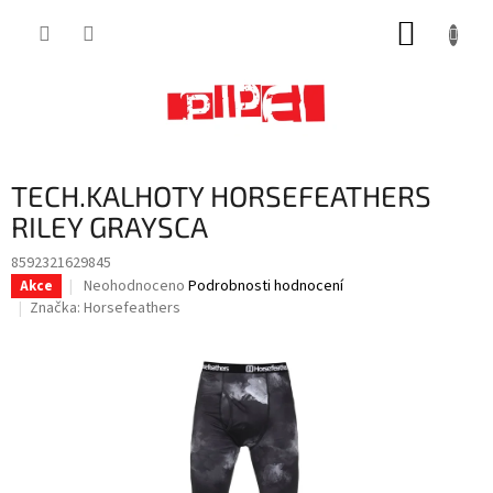
Přejít
NÁKUP
na
obsah
KOŠÍK
TECH.KALHOTY HORSEFEATHERS
RILEY GRAYSCA
8592321629845
Průměrné
Neohodnoceno
Podrobnosti hodnocení
Akce
hodnocení
Značka:
Horsefeathers
produktu
je
0,0
z
5
hvězdiček.