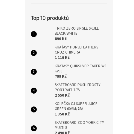
Top 10 produktů
TRIKO ZERO SINGLE SKULL
BLACK/WHITE
890 Kč
KRAŤASY HORSEFEATHERS
CRUZ CHIMERA
1 119 Kč
KRAŤASY QUIKSILVER TAXER WS
KVJ0
799 Kč
SKATEBOARD PUSH FROSTY
PORTRAIT 7.75
2 550 Kč
KOLEČKA OJ SUPER JUICE
GREEN 60MM/78A
1 350 Kč
SKATEBOARD ZOO YORK CITY
MULTI 8
2 490 Kč