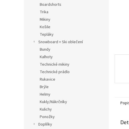
n
Boardshorts
e
Trika
l
Mikiny
Košile
Tepláky
Snowboard + Ski oblečení
Bundy
Kalhoty
Technické mikiny
Technické prádlo
Rukavice
Brýle
Helmy
Kukly/Nákrčníky
Popi
Kulichy
Ponožky
Det
Doplňky