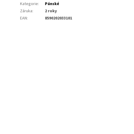
Kategorie
:
Pánské
Záruka
:
2 roky
EAN
:
8590202033101