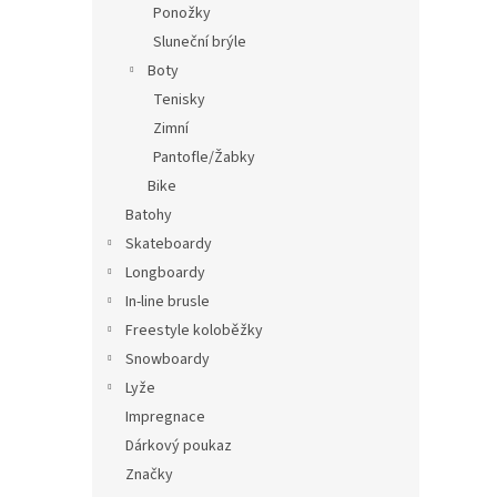
Ponožky
Sluneční brýle
Boty
Tenisky
Zimní
Pantofle/Žabky
Bike
Batohy
Skateboardy
Longboardy
In-line brusle
Freestyle koloběžky
Snowboardy
Lyže
Impregnace
Dárkový poukaz
Značky