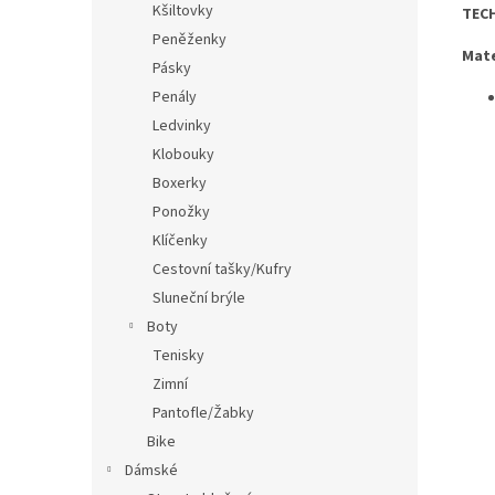
Kšiltovky
TEC
Peněženky
Mate
Pásky
Penály
Ledvinky
Klobouky
Boxerky
Ponožky
Klíčenky
Cestovní tašky/Kufry
Sluneční brýle
Boty
Tenisky
Zimní
Pantofle/Žabky
Bike
Dámské