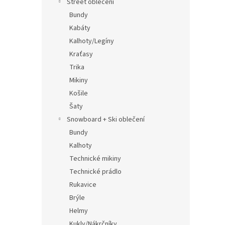
Street oblečení
Bundy
Kabáty
Kalhoty/Legíny
Kraťasy
Trika
Mikiny
Košile
Šaty
Snowboard + Ski oblečení
Bundy
Kalhoty
Technické mikiny
Technické prádlo
Rukavice
Brýle
Helmy
Kukly/Nákrčníky