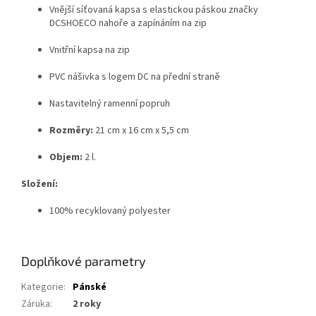
Vnější síťovaná kapsa s elastickou páskou značky
DCSHOECO nahoře a zapínáním na zip
Vnitřní kapsa na zip
PVC nášivka s logem DC na přední straně
Nastavitelný ramenní popruh
Rozměry:
21 cm x 16 cm x 5,5 cm
Objem:
2 l.
Složení:
100% recyklovaný polyester
Doplňkové parametry
Kategorie
:
Pánské
Záruka
:
2 roky