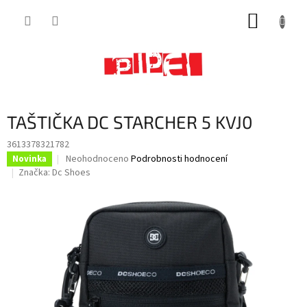
Přejít
NÁKUP
na
obsah
KOŠÍK
TAŠTIČKA DC STARCHER 5 KVJ0
3613378321782
Průměrné
Neohodnoceno
Podrobnosti hodnocení
Novinka
hodnocení
Značka:
Dc Shoes
produktu
je
0,0
z
5
hvězdiček.