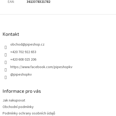
EAN
:
3613378321782
Z
á
p
a
Kontakt
t
obchod
@
pipeshop.cz
í
+420 702 922 653
+420 608 025 206
https://www.facebook.com/pipeshopkv
@pipeshopkv
Informace pro vás
Jak nakupovat
Obchodní podmínky
Podmínky ochrany osobních údajů