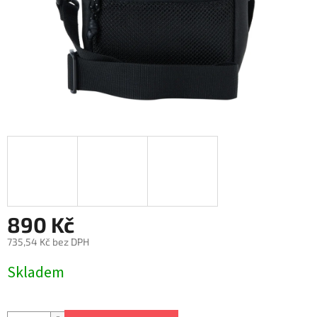
890 Kč
735,54 Kč bez DPH
Měrná
Skladem
cena: