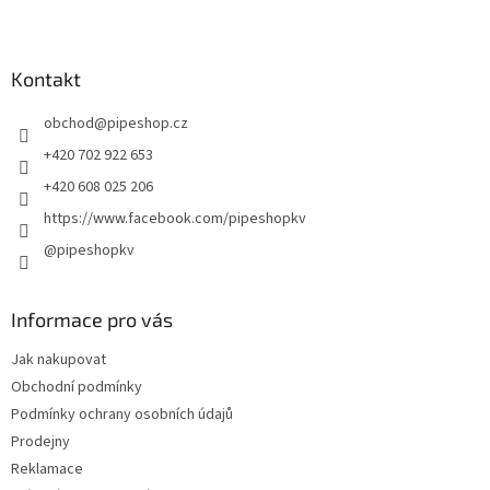
Z
á
p
a
Kontakt
t
obchod
@
pipeshop.cz
í
+420 702 922 653
+420 608 025 206
https://www.facebook.com/pipeshopkv
@pipeshopkv
Informace pro vás
Jak nakupovat
Obchodní podmínky
Podmínky ochrany osobních údajů
Prodejny
Reklamace