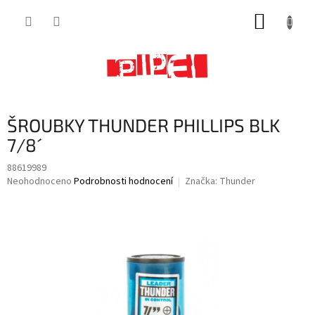
Přejít
NÁKUP
na
obsah
KOŠÍK
ŠROUBKY THUNDER PHILLIPS BLK
7/8´
88619989
Průměrné
Neohodnoceno
Podrobnosti hodnocení
Značka:
Thunder
hodnocení
produktu
je
0,0
z
5
hvězdiček.