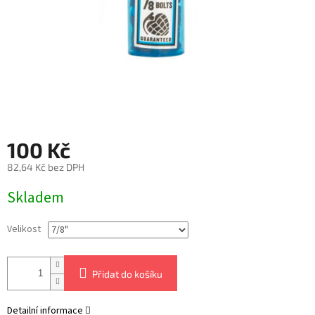
100 Kč
82,64 Kč bez DPH
Měrná
Skladem
cena:
Velikost
Přidat do košíku
Detailní informace