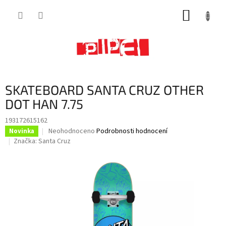
Přejít
NÁKUP
na
obsah
KOŠÍK
SKATEBOARD SANTA CRUZ OTHER
DOT HAN 7.75
193172615162
Průměrné
Neohodnoceno
Podrobnosti hodnocení
Novinka
hodnocení
Značka:
Santa Cruz
produktu
je
0,0
z
5
hvězdiček.