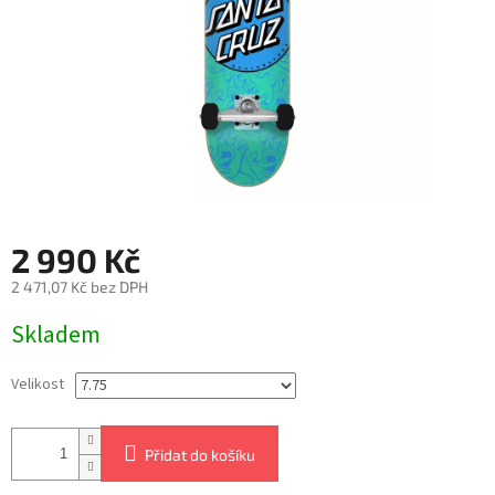
2 990 Kč
2 471,07 Kč bez DPH
Měrná
Skladem
cena:
Velikost
Přidat do košíku