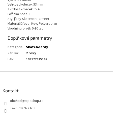
Velikost koleček 53 mm
Tvrdost koleček 95 A
Ložiska Abec-3
Styl jízdy Skatepark, Street
Materiál Dřevo, Kov, Polyurethan
Vhodný pro věk 6-10 let
Doplňkové parametry
Kategorie
:
Skateboardy
Záruka
:
2 roky
EAN
:
193172615162
Z
á
p
a
Kontakt
t
obchod
@
pipeshop.cz
í
+420 702 922 653