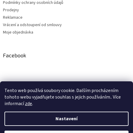
Podmínky ochrany osobních údajů
Prodejny
Reklamace
Vrácení a odstoupení od smlouvy
Moje objednávka
Facebook
Instagram
Tento web používá soubory cookie. Dalším procházením
tohoto webu vyjadřujete souhlas s jejich používáním.. Více
Sledovat na Instagramu
informací
zde
.
Nastavení
Vytvořil Shoptet