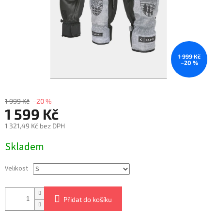
1 999 Kč
–20 %
1 999 Kč
–20 %
1 599 Kč
1 321,49 Kč bez DPH
Měrná
Skladem
cena:
Velikost
Přidat do košíku