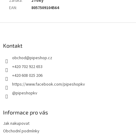
Záruka
:
2 roky
EAN
:
8057509104564
Z
á
p
a
Kontakt
t
obchod
@
pipeshop.cz
í
+420 702 922 653
+420 608 025 206
https://www.facebook.com/pipeshopkv
@pipeshopkv
Informace pro vás
Jak nakupovat
Obchodní podmínky