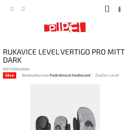
Přejít
NÁKUP
na
obsah
KOŠÍK
RUKAVICE LEVEL VERTIGO PRO MITT
DARK
8057509104564
Průměrné
Neohodnoceno
Podrobnosti hodnocení
Značka:
Level
Akce
hodnocení
produktu
je
0,0
z
5
hvězdiček.