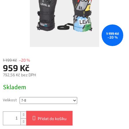
1 199 Kč
–20 %
1 199 Kč
–20 %
959 Kč
792,56 Kč bez DPH
Měrná
Skladem
cena:
Velikost
Přidat do košíku