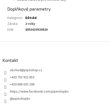
Doplňkové parametry
Kategorie
:
Dětské
Záruka
:
2 roky
EAN
:
8053630920820
Z
á
p
a
Kontakt
t
obchod
@
pipeshop.cz
í
+420 702 922 653
+420 608 025 206
https://www.facebook.com/pipeshopkv
@pipeshopkv