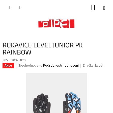
Přejít
NÁKUP
na
obsah
KOŠÍK
RUKAVICE LEVEL JUNIOR PK
RAINBOW
8053630920820
Průměrné
Neohodnoceno
Podrobnosti hodnocení
Značka:
Level
Akce
hodnocení
produktu
je
0,0
z
5
hvězdiček.