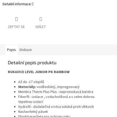
Detailní informace
ZEPTAT SE
SDÍLET
Popis
Diskuze
Detailní popis produktu
RUKAVICE LEVEL JUNIOR PK RAINBOW
Až do -17 stupňů
Materiály:
voděodolný, impregnovaný
Membra Therm Plus Plus - nepromokavá bariéra
Fiberfil - izolace , vzduchotěsná a s velmi dobrou
tepelnou izolací
Hydrofil - dodatečná vrstva odolná proti vlhkosti
Nastavitelný pásek
Dlouhá manžeta pro ochranu ruky