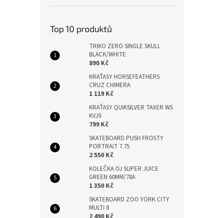
Top 10 produktů
TRIKO ZERO SINGLE SKULL
BLACK/WHITE
890 Kč
KRAŤASY HORSEFEATHERS
CRUZ CHIMERA
1 119 Kč
KRAŤASY QUIKSILVER TAXER WS
KVJ0
799 Kč
SKATEBOARD PUSH FROSTY
PORTRAIT 7.75
2 550 Kč
KOLEČKA OJ SUPER JUICE
GREEN 60MM/78A
1 350 Kč
SKATEBOARD ZOO YORK CITY
MULTI 8
2 490 Kč