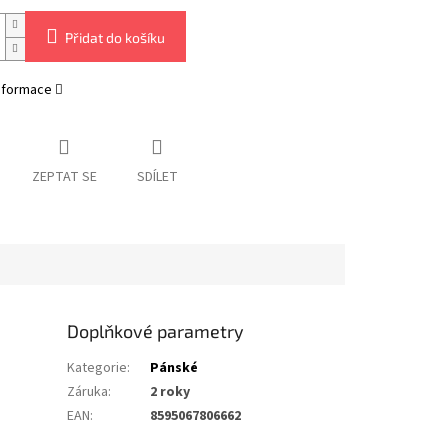
Přidat do košíku
informace
ZEPTAT SE
SDÍLET
Doplňkové parametry
Kategorie
:
Pánské
Záruka
:
2 roky
EAN
:
8595067806662