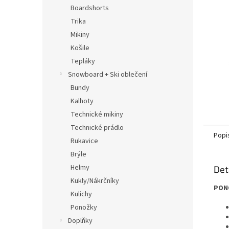
n
Boardshorts
e
Trika
l
Mikiny
Košile
Tepláky
Snowboard + Ski oblečení
Bundy
Kalhoty
Technické mikiny
Technické prádlo
Popi
Rukavice
Brýle
Helmy
Det
Kukly/Nákrčníky
PONO
Kulichy
Ponožky
Doplňky