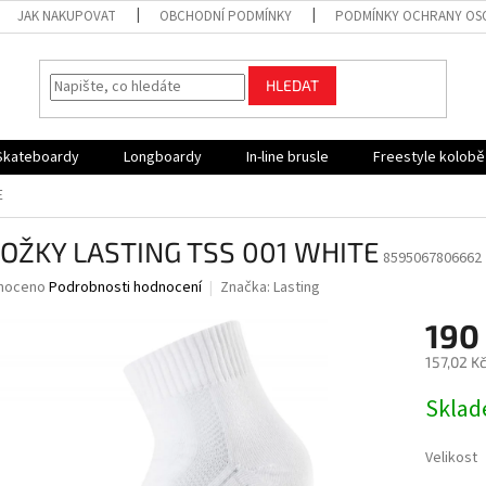
JAK NAKUPOVAT
OBCHODNÍ PODMÍNKY
PODMÍNKY OCHRANY OS
HLEDAT
Skateboardy
Longboardy
In-line brusle
Freestyle kolob
E
OŽKY LASTING TSS 001 WHITE
8595067806662
né
noceno
Podrobnosti hodnocení
Značka:
Lasting
ní
190
u
157,02 K
Měrná
Skla
cena:
ek.
Velikost