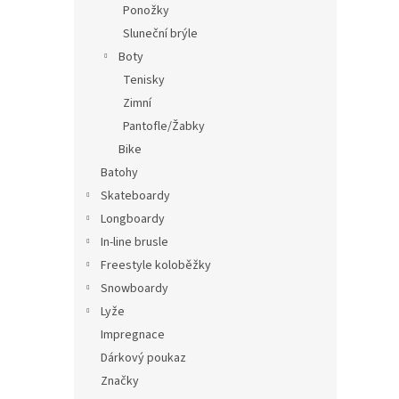
Ponožky
Sluneční brýle
Boty
Tenisky
Zimní
Pantofle/Žabky
Bike
Batohy
Skateboardy
Longboardy
In-line brusle
Freestyle koloběžky
Snowboardy
Lyže
Impregnace
Dárkový poukaz
Značky