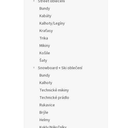
Street oblečení
Bundy
Kabáty
Kalhoty/Legíny
Kraťasy
Trika
Mikiny
Košile
Šaty
Snowboard + Ski oblečení
Bundy
Kalhoty
Technické mikiny
Technické prádlo
Rukavice
Brýle
Helmy
Kukly/Nákrčníky