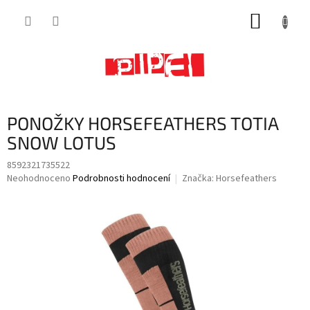
Přejít
NÁKUP
na
obsah
KOŠÍK
PONOŽKY HORSEFEATHERS TOTIA
SNOW LOTUS
8592321735522
Průměrné
Neohodnoceno
Podrobnosti hodnocení
Značka:
Horsefeathers
hodnocení
produktu
je
0,0
z
5
hvězdiček.