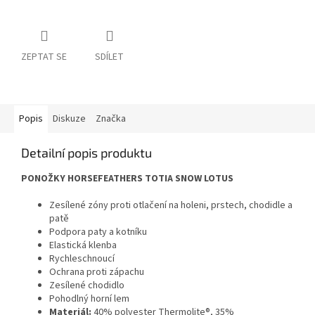
ZEPTAT SE
SDÍLET
Popis
Diskuze
Značka
Detailní popis produktu
PONOŽKY HORSEFEATHERS TOTIA SNOW LOTUS
Zesílené zóny proti otlačení na holeni, prstech, chodidle a
patě
Podpora paty a kotníku
Elastická klenba
Rychleschnoucí
Ochrana proti zápachu
Zesílené chodidlo
Pohodlný horní lem
Materiál:
40% polyester Thermolite®, 35%