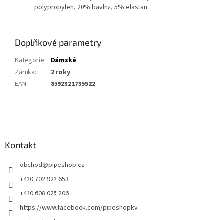
polypropylen, 20% bavlna, 5% elastan
Doplňkové parametry
Kategorie
:
Dámské
Záruka
:
2 roky
EAN
:
8592321735522
Z
á
p
a
Kontakt
t
obchod
@
pipeshop.cz
í
+420 702 922 653
+420 608 025 206
https://www.facebook.com/pipeshopkv